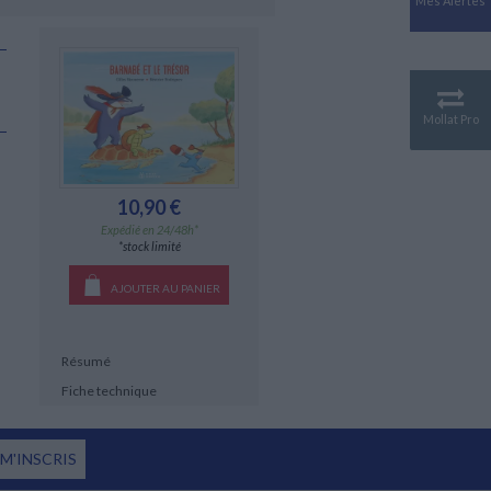
Mes Alertes
Antiquité
Mythologies
GÉOGRAPHIE
Géographie - Démographie -
Territoire
Mollat Pro
CULTURE SCIENTIFIQUE
Essais scientifique
Astronomie
10,90 €
Expédié en 24/48h*
*stock limité
AJOUTER AU PANIER
Résumé
Fiche technique
 M'INSCRIS