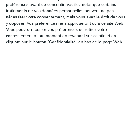
préférences avant de consentir.
Veuillez noter que certains
Éditeur(s) :
Massin
traitements de vos données personnelles peuvent ne pas
Collection(s) :
Bien dans ma maison
nécessiter votre consentement, mais vous avez le droit de vous
Série(s) :
Non précisé.
y opposer. Vos préférences ne s'appliqueront qu’à ce site Web.
Vous pouvez modifier vos préférences ou retirer votre
ISBN :
978-2-7072-1384-6
consentement à tout moment en revenant sur ce site et en
cliquant sur le bouton "Confidentialité" en bas de la page Web.
EAN13 :
9782707213846
Reliure :
Broché
Pages :
95
Hauteur: 24.0 cm / Largeur 20.0 cm
Épaisseur: 1.3 cm
Poids: 476 g
Découvrez nos Newsletters Mollat !
JE M'INSCRIS