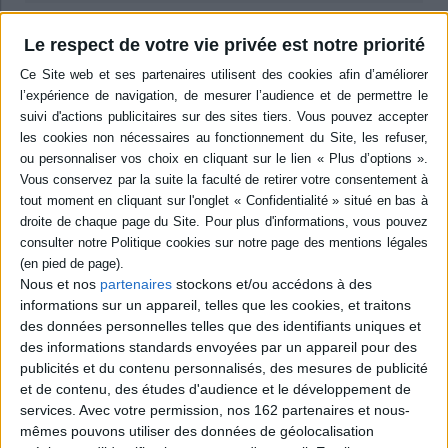
Résumé
Le respect de votre vie privée est notre priorité
Dans le prolongement de la clinique transculturelle, les enjeux
contemporains du travail de thérapeute dans des situations de diversité
culturelle, sociale et géographique sont présentés, tant au niveau des
patients que du personnel soignant. Des thérapeutes illustrant cette
diversité exposent leurs récits et leurs expériences dans l'univers du
multiculturalisme. ©Electre 2026
Quatrième de couverture
Comment devient-on thérapeute aujourd'hui ? Comment s'adapte-t-on à la
complexité et à la diversité du monde tel qu'il est avec ses voyageurs, ses
migrants, ses enfants de migrants, la multiplicité des langues et des
histoires des patients et des familles ?
Comment devient-on un bon
Nous et nos
partenaires
stockons et/ou accédons à des
thérapeute quand sa salle d'attente, c'est le monde ?
Et comment faire de
la diversité culturelle des thérapeutes eux-mêmes une chance ?
informations sur un appareil, telles que les cookies, et traitons
des données personnelles telles que des identifiants uniques et
Telles sont les questions que nous avons posées à des thérapeutes de tout
âge, de différents dispositifs, de différents pays (France, Canada, Brésil,
des informations standards envoyées par un appareil pour des
Luxembourg, Grèce, Burkina Faso...).
Les soignants viennent du monde
publicités et du contenu personnalisés, des mesures de publicité
entier eux-aussi.
Certains sont migrants de première génération, d'autres
et de contenu, des études d'audience et le développement de
de seconde génération ; certains encore sont le fruit de métissages qui les
services.
Avec votre permission, nos 162 partenaires et nous-
ont rendus sensibles au multiple et à sa créativité.
mêmes pouvons utiliser des données de géolocalisation
Leurs récits permettent de comprendre comment se fait ce travail de