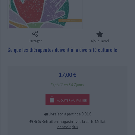
Ecologie - Environnement
Danse
Religions - Spiritualités
Bibliothèque de la Pléiade
Critique et histoire littéraire
Histoire de France
Biographies historiques
CHARGEMENT...
Classiques scolaires
Littérature ancienne et médiévale
Histoire - Généralités
Histoire des pays
Littérature de voyage
Audio - Livres lus
Histoire ancienne
Géographie
Littérature en version originale
Humour
Partager
Ajout Favori
Culture scientifique
Ce que les thérapeutes doivent à la diversité culturelle
17,00 €
Expédié en 5 à 7 jours.
AJOUTER AU PANIER
Livraison à partir de 0,01 €
-5 %
Retrait en magasin avec la carte Mollat
en savoir plus