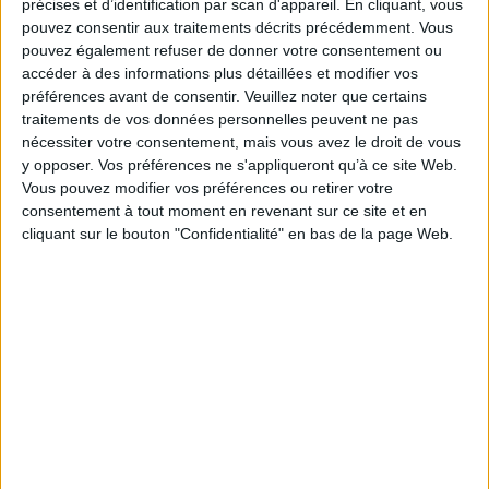
précises et d’identification par scan d'appareil. En cliquant, vous
décentrage nécessaire
à toute clinique en situation de diversité culturelle,
pouvez consentir aux traitements décrits précédemment. Vous
sociale, géographique. Ce livre s'adresse aux cliniciens, soignants,
enseignants, éducateurs... et tout acteur curieux de notre société
pouvez également refuser de donner votre consentement ou
multiculturelle.
accéder à des informations plus détaillées et modifier vos
Fiche Technique
préférences avant de consentir.
Veuillez noter que certains
traitements de vos données personnelles peuvent ne pas
Paru le :
21/02/2024
nécessiter votre consentement, mais vous avez le droit de vous
Thématique :
Travail social - Généralités
y opposer. Vos préférences ne s'appliqueront qu’à ce site Web.
Vous pouvez modifier vos préférences ou retirer votre
Auteur(s) :
Non précisé.
consentement à tout moment en revenant sur ce site et en
Éditeur(s) :
In press
cliquant sur le bouton "Confidentialité" en bas de la page Web.
Collection(s) :
Hospitalité(s)
Contributeur(s) :
Directeur de publication : Marie Rose Moro - Directeur
de publication : Chryss Koumentaki - Directeur de publication : Rahmeth
Radjack - Préfacier : Marie Rose Moro
Série(s) :
Non précisé.
ISBN :
978-2-84835-894-9
EAN13 :
9782848358949
Reliure :
Broché
Pages :
249