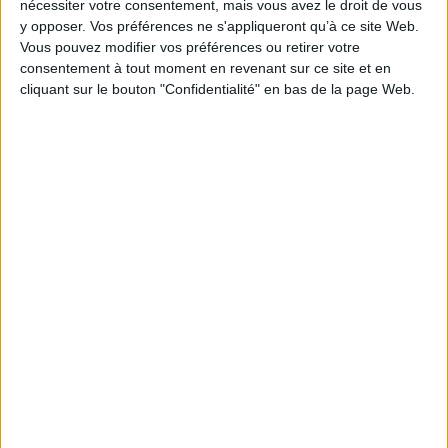
Reliure :
Broché
nécessiter votre consentement, mais vous avez le droit de vous
y opposer. Vos préférences ne s'appliqueront qu’à ce site Web.
Pages :
144
Vous pouvez modifier vos préférences ou retirer votre
Hauteur: 21.0 cm / Largeur 21.0 cm
consentement à tout moment en revenant sur ce site et en
cliquant sur le bouton "Confidentialité" en bas de la page Web.
Épaisseur: 1.0 cm
Poids: 460 g
Découvrez nos Newsletters Mollat !
JE M'INSCRIS
Informations pratiques
Conditions d'utilisation du site
Qui sommes-nous
Mentions Légales
Frais de port & Livraison
Conditions Générales de Vente