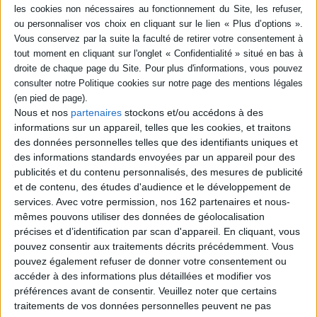
Résumé
Rencontre avec les dirigeants de douze sociétés dont les engagements
environnementaux, sociaux et sociétaux sont la pierre angulaire du
système managérial. Leurs exemples constituent un concentré de bonnes
pratiques pour un monde entrepreneurial plus responsable et engagé.
©Electre 2026
Fiche Technique
Nous et nos
partenaires
stockons et/ou accédons à des
Paru le :
11/01/2024
informations sur un appareil, telles que les cookies, et traitons
Thématique :
Management- Théories et généralités
des données personnelles telles que des identifiants uniques et
Auteur(s) :
Auteur :
Bruno Rost
des informations standards envoyées par un appareil pour des
publicités et du contenu personnalisés, des mesures de publicité
Éditeur(s) :
Editions Rayonnantes
et de contenu, des études d'audience et le développement de
Collection(s) :
Non précisé.
services.
Avec votre permission, nos 162 partenaires et nous-
Contributeur(s) :
Photographe : Jean Lecourieux-Bory - Préfacier : Sophie
mêmes pouvons utiliser des données de géolocalisation
de Menthon
précises et d’identification par scan d'appareil. En cliquant, vous
Série(s) :
Non précisé.
pouvez consentir aux traitements décrits précédemment. Vous
pouvez également refuser de donner votre consentement ou
ISBN :
978-2-9588391-0-9
accéder à des informations plus détaillées et modifier vos
préférences avant de consentir.
Veuillez noter que certains
EAN13 :
9782958839109
traitements de vos données personnelles peuvent ne pas