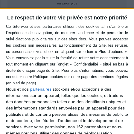
en savoir plus
Le respect de votre vie privée est notre priorité
Résumé
Cinquante acteurs, danseurs, metteurs en scène, chanteurs ou encore
cinéastes, inspirés par le Paradoxe du comédien de Diderot, questionnent
le jeu d'acteur, leur rapport à la scène, à la préparation de la représentation,
à la présence du public, entre autres. Ils discutent de la manière d'incarner
un personnage et de véhiculer des émotions sur commande, entre
sensibilité et distance. ©Electre 2026
Quatrième de couverture
Les paradoxes du comédien
Cinquante regards sur le métier d'acteur
Nous et nos
partenaires
stockons et/ou accédons à des
Parfois considérés comme des artisans du mensonge, souvent comme de
informations sur un appareil, telles que les cookies, et traitons
grands sensibles, comédiens et comédiennes fascinent. De nombreux
des données personnelles telles que des identifiants uniques et
penseurs ont tenté de déchiffrer le rapport qu'ils entretiennent avec leurs
émotions, afin de définir la méthode du grand acteur. Faut-il jouer avec
des informations standards envoyées par un appareil pour des
raison et distance, comme le préconisaient Diderot, dans son
Paradoxe sur
publicités et du contenu personnalisés, des mesures de publicité
le comédien,
puis Brecht ? Ou puiser en soi pour atteindre l'authenticité des
et de contenu, des études d'audience et le développement de
sentiments de son personnage, comme le recommandait Stanislavski ?
services.
Avec votre permission, nos 162 partenaires et nous-
Qui mieux que les comédiens eux-mêmes pour répondre ?
mêmes pouvons utiliser des données de géolocalisation