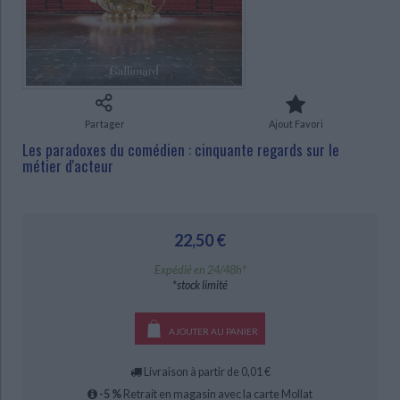
Ecologie - Environnement
Danse
Religions - Spiritualités
Bibliothèque de la Pléiade
Critique et histoire littéraire
Histoire de France
Biographies historiques
CHARGEMENT...
Classiques scolaires
Littérature ancienne et médiévale
Histoire - Généralités
Histoire des pays
Littérature de voyage
Audio - Livres lus
Histoire ancienne
Géographie
Littérature en version originale
Humour
Partager
Ajout Favori
Culture scientifique
Les paradoxes du comédien : cinquante regards sur le
métier d'acteur
22,50 €
Expédié en 24/48h*
*stock limité
AJOUTER AU PANIER
Livraison à partir de 0,01 €
-5 %
Retrait en magasin avec la carte Mollat