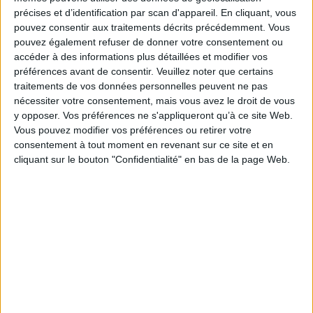
Laurence Marie donne la parole à cinquante professionnel(le)s des arts du
précises et d’identification par scan d'appareil. En cliquant, vous
spectacle. Que ressentent les acteurs et actrices sur scène ? Comment
pouvez consentir aux traitements décrits précédemment. Vous
préparent-ils leur rôle ? Comment la présence du public influence-t-elle
leur jeu ? Cet ensemble exceptionnel d'entretiens inédits, qui dialogue
pouvez également refuser de donner votre consentement ou
avec Diderot à plus de deux siècles d'écart, dresse les contours du
accéder à des informations plus détaillées et modifier vos
spectacle vivant en France. En nous dévoilant les rouages de leur pratique,
préférences avant de consentir.
Veuillez noter que certains
comédiens, danseurs, chanteurs, dramaturges et metteurs en scène nous
traitements de vos données personnelles peuvent ne pas
entraînent dans la fabrique du spectacle, au coeur du mystère des
émotions théâtrales.
nécessiter votre consentement, mais vous avez le droit de vous
Fiche Technique
y opposer. Vos préférences ne s'appliqueront qu’à ce site Web.
Vous pouvez modifier vos préférences ou retirer votre
Paru le :
07/03/2024
consentement à tout moment en revenant sur ce site et en
Thématique :
Essais albums sur le théâtre
cliquant sur le bouton "Confidentialité" en bas de la page Web.
Auteur(s) :
Non précisé.
Éditeur(s) :
Gallimard
Collection(s) :
Non précisé.
Contributeur(s) :
Editeur scientifique (ou intellectuel) : Laurence Marie
Série(s) :
Non précisé.
ISBN :
978-2-07-305052-6
EAN13 :
9782073050526