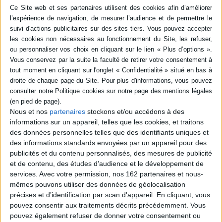
Résumé
Flora, jeune championne de plongée, part à la découverte du passé de son
grand-père, un célèbre mercenaire qui a passé sa vie à renverser des
pouvoirs établis, et se retrouve dans le sultanat de Brunei, un pays qui subit
une soudaine prise de contrôle par une entreprise multinationale.
©Electre 2026
Quatrième de couverture
D'or et de jungle
Nous et nos
partenaires
stockons et/ou accédons à des
informations sur un appareil, telles que les cookies, et traitons
Sur les rivages de la mer de Chine méridionale, le sultanat de Brunei, petit
pays d'or (noir) et de jungle, mène, dans un décor des
Mille et Une Nuits
, une
des données personnelles telles que des identifiants uniques et
existence prospère et en apparence paisible. Pourtant, un coup d'État d'un
des informations standards envoyées par un appareil pour des
nouveau type va s'y dérouler et le livrer « clefs en main » à une grande
publicités et du contenu personnalisés, des mesures de publicité
entreprise californienne du numérique.
et de contenu, des études d'audience et le développement de
Flora est la petite-fille d'un célèbre mercenaire qui a passé sa vie à
services.
Avec votre permission, nos 162 partenaires et nous-
renverser des pouvoirs établis. Fascinée par son exemple, elle s'engage
mêmes pouvons utiliser des données de géolocalisation
dans le milieu dangereux des agences de sécurité privées. Elle se retrouve
précises et d’identification par scan d'appareil. En cliquant, vous
plongée au coeur de cette opération de subversion sans précédent.
pouvez consentir aux traitements décrits précédemment. Vous
Ce grand roman d'aventures contemporain met en scène à la fois le
pouvez également refuser de donner votre consentement ou
basculement d'un pays et le parcours d'une femme, habitée par un