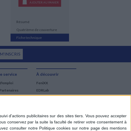
AJOUTER AU PANIER
Résumé
Quatrième de couverture
Fiche technique
 M'INSCRIS
e service
À découvrir
d'emploi
FeniXX
Partenaires
EDRLab
RetroNews
BnF : portail des métiers
du livre
Cercle de la librairie
Les chèques cadeaux
Mollat