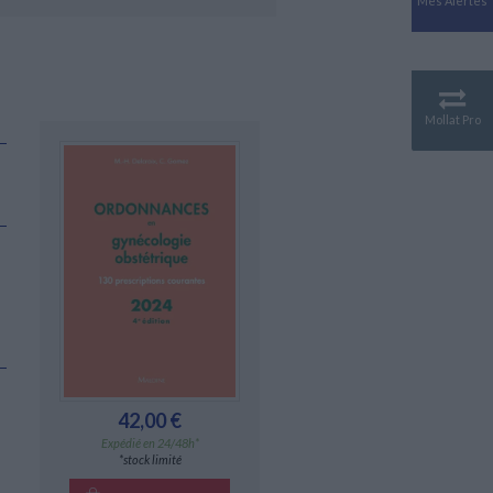
Mes Alertes
Antiquité
Mythologies
GÉOGRAPHIE
Géographie - Démographie -
Territoire
Mollat Pro
CULTURE SCIENTIFIQUE
Essais scientifique
Astronomie
42,00 €
Expédié en 24/48h*
*stock limité