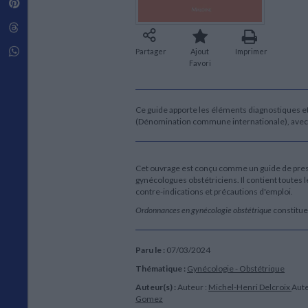
Pinterest
Techniques de construction
SCIENCE FICTION ET FANTASY
Vie familiale
Disciplines paramédicales
Matériaux de l’architecture
Littérature SF et Fantasy
Threads
Ouvrages Généraux
Urbanisme
SOCIOLOGIE
Sociologie générale
Whatsapp
Partager
Ajout
Imprimer
Favori
Travail social
Santé et société
ETHNOLOGIE
Ce guide apporte les éléments diagnostiques e
Anthropologie
(Dénomination commune internationale), avec l
Ethnologie par pays
Cet ouvrage est conçu comme un guide de prescr
gynécologues obstétriciens. Il contient toutes 
contre-indications et précautions d'emploi.
Ordonnances en gynécologie obstétrique
constitue
Paru le :
07/03/2024
Thématique :
Gynécologie - Obstétrique
Auteur(s) :
Auteur :
Michel-Henri Delcroix
Aute
Gomez