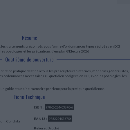
LITTÉRATURE DE VOYAGE
Dictionnaires Français
Histoire moderne
Relations et politiques
internationales
Dictionnaires Bilingues
Récits des voyageurs et des
Histoire contemporaine
explorateurs
Sécurité nationale - Défense
Langues universitaires -
BIOGRAPHIES HISTORIQUES
Dictionnaires et méthodes
ECOLOGIE - ENVIRONNEMENT
Biographies historiques
Méthodes Langues Grand public
Ecologie
Français langues étrangères
HISTOIRE - GÉNÉRALITÉS
Résumé
Historiographie
t les traitements préconisés sous forme d'ordonnances types rédigées en DCI
Etudes historiques
es posologies et les précautions d'emploi. ©Electre 2026
Généalogie - Héraldique
Quatrième de couverture
Franc-maçonnerie
iption pratique destiné à tous les prescripteurs : internes, médecins généralistes,
les ordonnances nécessaires au quotidien rédigées en DCI, avec les posologies, les
 un guide et un aide-mémoire précieux pour la pratique quotidienne.
Fiche Technique
ISBN :
978-2-224-03670-6
EAN13 :
9782224036706
ur :
Conchita
Reliure :
Broché