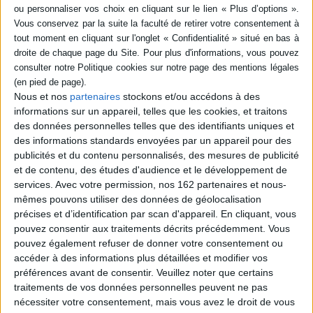
En 1998, le club de football des Charbons Ardents remporte pour la
première fois de son histoire le titre de Champion de France. Comment
cette attachante équipe du Nord est-elle passée de l'ombre à la lumière ?
Au rythme d'une saison légendaire, plongez dans les coulisses d'une
incroyable aventure humaine et sportive... ©Electre 2026
Fiche Technique
Nous et nos
partenaires
stockons et/ou accédons à des
Paru le :
01/07/2021
informations sur un appareil, telles que les cookies, et traitons
Thématique :
Récits de vie
des données personnelles telles que des identifiants uniques et
Auteur(s) :
Auteur :
Bigeard, Stéphane
des informations standards envoyées par un appareil pour des
Éditeur(s) :
Jets d'encre
publicités et du contenu personnalisés, des mesures de publicité
et de contenu, des études d'audience et le développement de
Collection(s) :
Non précisé.
services.
Avec votre permission, nos 162 partenaires et nous-
Série(s) :
Non précisé.
mêmes pouvons utiliser des données de géolocalisation
précises et d’identification par scan d'appareil. En cliquant, vous
ISBN :
978-2-35523-472-9
pouvez consentir aux traitements décrits précédemment. Vous
EAN13 :
pouvez également refuser de donner votre consentement ou
9782355234729
accéder à des informations plus détaillées et modifier vos
Reliure :
Broché
préférences avant de consentir.
Veuillez noter que certains
Pages :
384
traitements de vos données personnelles peuvent ne pas
nécessiter votre consentement, mais vous avez le droit de vous
Hauteur: 23.0 cm / Largeur 16.0 cm