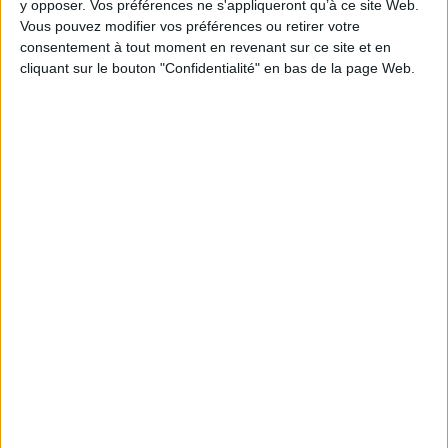
y opposer. Vos préférences ne s'appliqueront qu’à ce site Web.
Vous pouvez modifier vos préférences ou retirer votre
Épaisseur: 2.2 cm
consentement à tout moment en revenant sur ce site et en
Poids: 566 g
cliquant sur le bouton "Confidentialité" en bas de la page Web.
Découvrez nos Newsletters Mollat !
JE M'INSCRIS
Informations pratiques
Conditions d'utilisation du site
Qui sommes-nous
Mentions Légales
Frais de port & Livraison
Conditions Générales de Vente
À votre service
Offres d'emploi