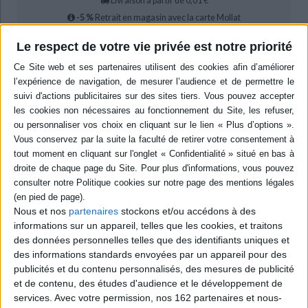
Livraison à partir de 0,01 €
-5 %
Retrait en magasin avec la carte Mollat
en savoir plus
Le respect de votre vie privée est notre priorité
Résumé
A partir de l'analyse freudienne des foules, une étude sur le populisme.
L'auteur l'interprète comme un symptôme de sociétés en perte de repères
normatifs, réfractaires aux limites, soumises à des revendications
identitaires hétérogènes et portées à l'excitation des désirs et à la
libération des pulsions. ©Electre 2026
Quatrième de couverture
Des foules et du populisme
Au regard de l'histoire et des affects
Nous et nos
partenaires
stockons et/ou accédons à des
La vie politique a pour essence des conflits d'intérêts et de valeur qui ont
informations sur un appareil, telles que les cookies, et traitons
une forte charge affective. Les populistes en tirent parti, excitant des
des données personnelles telles que des identifiants uniques et
polémiques portant sur des enjeux de souveraineté nationale, d'identité
des informations standards envoyées par un appareil pour des
collective et de relations aux « étrangers ». Par leur violence verbale, leur
publicités et du contenu personnalisés, des mesures de publicité
déni des règles de civilité et leurs manifestations de rue, ils risquent de
saper les digues institutionnelles et les procédures des démocraties. Cet
et de contenu, des études d'audience et le développement de
essai a pour originalité de situer l'interprétation du populisme sous l'égide
services.
Avec votre permission, nos 162 partenaires et nous-
de l'analyse freudienne des foules, de mouvements au sein desquels les