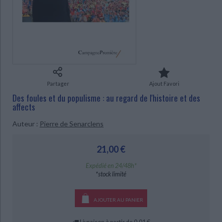
Ecologie - Environnement
Danse
Religions - Spiritualités
Bibliothèque de la Pléiade
Critique et histoire littéraire
Histoire de France
Biographies historiques
CHARGEMENT...
Classiques scolaires
Littérature ancienne et médiévale
Histoire - Généralités
Histoire des pays
Littérature de voyage
Audio - Livres lus
Histoire ancienne
Géographie
Littérature en version originale
Humour
Culture scientifique
Partager
Ajout Favori
Des foules et du populisme : au regard de l'histoire et des
affects
Auteur :
Pierre de Senarclens
21,00 €
Expédié en 24/48h*
*stock limité
AJOUTER AU PANIER