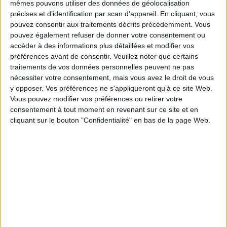
mêmes pouvons utiliser des données de géolocalisation
individus risquent de perdre leur capacité de raisonnement autonome en
précises et d’identification par scan d'appareil. En cliquant, vous
se soumettant à l'emprise d'un leader exalté. Il interprète le populisme
comme un symptôme de sociétés en perte de repères normatifs,
pouvez consentir aux traitements décrits précédemment. Vous
réfractaires aux limites, soumises à des revendications identitaires
pouvez également refuser de donner votre consentement ou
hétérogènes et portées à l'excitation des désirs et à la libération des
accéder à des informations plus détaillées et modifier vos
pulsions. Pour contrer le populisme, les démocraties doivent aujourd'hui
préférences avant de consentir.
Veuillez noter que certains
résister au fantasme de fusion communautaire et à l'emprise de chefs
idéalisés, illusions en embuscade dans certaines représentations
traitements de vos données personnelles peuvent ne pas
mythiques de la souveraineté nationale. Parce qu'elles encouragent les
nécessiter votre consentement, mais vous avez le droit de vous
controverses intellectuelles et poursuivent des valeurs de liberté et de
y opposer. Vos préférences ne s'appliqueront qu’à ce site Web.
justice sociale, elles restent mieux armées que tout autre régime pour
Vous pouvez modifier vos préférences ou retirer votre
affronter les défis de l'avenir.
consentement à tout moment en revenant sur ce site et en
Fiche Technique
cliquant sur le bouton "Confidentialité" en bas de la page Web.
Paru le :
24/04/2024
Thématique :
Sociologie de la famille et des générations
Auteur(s) :
Auteur :
Pierre de Senarclens
Éditeur(s) :
Campagne première
Collection(s) :
En question
Série(s) :
Non précisé.
ISBN :
978-2-37206-081-3