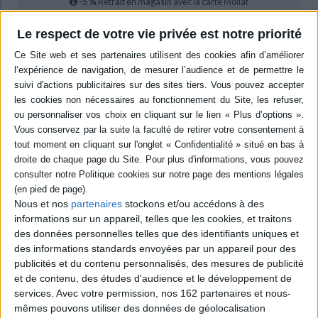
-5 %
Retrait en magasin avec la carte Mollat
en savoir plus
Le respect de votre vie privée est notre priorité
Résumé
En 1361, Marguerite de France hérite des comtés d'Artois et de
Bourgogne et exerce seule son autorité sur ces terres unies par le mariage
de Mahaut d'Artois avec Othon IV de Bourgogne. L'étude de son action
éclaire les modalités d'exercice d'un pouvoir au féminin dans le cadre
d'une union personnelle associant des terres éloignées en un temps de
bureaucratisation des principautés. ©Electre 2026
Quatrième de couverture
Gouverner au féminin. Marguerite de France, comtesse d'Artois et de
Bourgogne
Nous et nos
partenaires
stockons et/ou accédons à des
(1361-1382)
informations sur un appareil, telles que les cookies, et traitons
Marguerite de France hérite en 1361 des comtés d'Artois et de
des données personnelles telles que des identifiants uniques et
Bourgogne. Veuve, elle exerce désormais seule son autorité sur ces
des informations standards envoyées par un appareil pour des
terres unies par le mariage de Mahaut d'Artois et Othon IV de Bourgogne.
publicités et du contenu personnalisés, des mesures de publicité
En un temps marqué par de profondes mutations dans le gouvernement
et de contenu, des études d'audience et le développement de
des principautés, Marguerite va tenir des pays secoués par la guerre et les
transmettre à son fils Louis de Male, puis à sa petite-fille Marguerite de
services.
Avec votre permission, nos 162 partenaires et nous-
Male et à son époux Philippe le Hardi. L'étude de son action éclaire les
mêmes pouvons utiliser des données de géolocalisation
modalités d'exercice d'un pouvoir au féminin dans le cadre d'une union