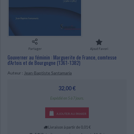
Ecologie - Environnement
Danse
Religions - Spiritualités
Bibliothèque de la Pléiade
Critique et histoire littéraire
Histoire de France
Biographies historiques
CHARGEMENT...
Classiques scolaires
Littérature ancienne et médiévale
Histoire - Généralités
Histoire des pays
Littérature de voyage
Audio - Livres lus
Histoire ancienne
Géographie
Littérature en version originale
Humour
Culture scientifique
Partager
Ajout Favori
Gouverner au féminin : Marguerite de France, comtesse
d'Artois et de Bourgogne (1361-1382)
Auteur :
Jean-Baptiste Santamaria
32,00 €
Expédié en 5 à 7 jours.
AJOUTER AU PANIER
Livraison à partir de 0,01 €