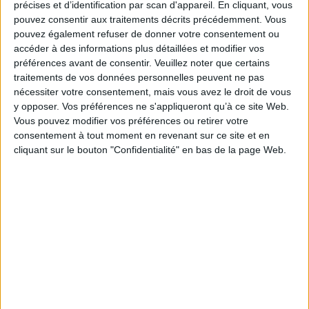
précises et d’identification par scan d'appareil. En cliquant, vous
personnelle associant des terres éloignées, en un temps de
pouvez consentir aux traitements décrits précédemment. Vous
bureaucratisation des principautés. Pour ce faire, l'analyse du processus
de décision permet de saisir comment s'articulent gouvernement central
pouvez également refuser de donner votre consentement ou
et organes provinciaux, qu'il s'agisse du conseil, de la chancellerie ou des
accéder à des informations plus détaillées et modifier vos
finances. Quant à ses réseaux, qui incluent parents, alliés et officiers, ils
préférences avant de consentir.
Veuillez noter que certains
font émerger un milieu stable mêlant flamands, français, artésiens et
traitements de vos données personnelles peuvent ne pas
bourguignons et reposant sur la combinaison de talents intellectuels,
techniques et militaires.
nécessiter votre consentement, mais vous avez le droit de vous
y opposer. Vos préférences ne s'appliqueront qu’à ce site Web.
Fiche Technique
Vous pouvez modifier vos préférences ou retirer votre
Paru le :
16/05/2024
consentement à tout moment en revenant sur ce site et en
Thématique :
Histoire de France - Généralités
cliquant sur le bouton "Confidentialité" en bas de la page Web.
Auteur(s) :
Auteur :
Jean-Baptiste Santamaria
Éditeur(s) :
Presses universitaires du Septentrion
Collection(s) :
Histoire et civilisations
Série(s) :
Non précisé.
ISBN :
978-2-7574-4133-6
EAN13 :
9782757441336
Reliure :
Broché