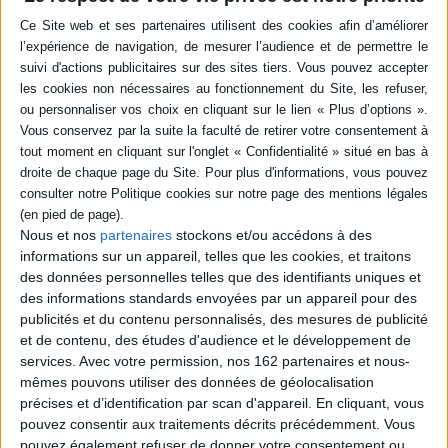
-5 %
Retrait en magasin avec la carte Mollat
en savoir plus
Résumé
Les jumeaux Aleksander et Scarlet, les enfants de Blake et Callie, sont
formés respectivement à la piraterie et à la magie. Lors d'une cérémonie,
leur destin bascule et ils sont contraints de partir à l'aventure, avec leur
ami Eren, pour sauver leurs parents et prouver qu'ils sont bien les héritiers
de L'Avalon. ©Electre 2026
Quatrième de couverture
Nous et nos
partenaires
stockons et/ou accédons à des
La relève est assurée à bord de
L'Avalon
! Les jumeaux Jackson sont prêts à
informations sur un appareil, telles que les cookies, et traitons
se faire une place dans le monde de la piraterie, dans le sillage de leurs
des données personnelles telles que des identifiants uniques et
parents Callie et Blake. Pendant quatre années, Aleksander s'est formé
des informations standards envoyées par un appareil pour des
auprès de son père, tandis que Scarlet apprenait à maîtriser la magie sur
publicités et du contenu personnalisés, des mesures de publicité
l'envoûtant Archipel. La fin de son instruction aurait dû sonner l'heure des
et de contenu, des études d'audience et le développement de
retrouvailles. Mais la cérémonie tourne au cauchemar et les jumeaux
n'ont d'autre choix que de partir à l'aventure. Accompagnés par Eren, leur
services.
Avec votre permission, nos 162 partenaires et nous-
ami de toujours, ils vont à leur tour être confrontés à la menace de la
mêmes pouvons utiliser des données de géolocalisation
mauvaise magie, des ombres et destrahisons. Heureusement, les Jackson
précises et d’identification par scan d'appareil. En cliquant, vous
n'ont jamais reculé face au danger !
pouvez consentir aux traitements décrits précédemment. Vous
Fiche Technique
pouvez également refuser de donner votre consentement ou