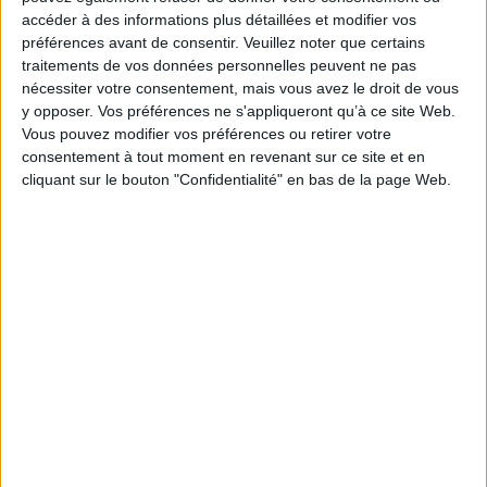
accéder à des informations plus détaillées et modifier vos
Paru le :
28/03/2024
préférences avant de consentir.
Veuillez noter que certains
Thématique :
Fantasy adolescente
traitements de vos données personnelles peuvent ne pas
Auteur(s) :
Auteur :
Marie Reppelin
nécessiter votre consentement, mais vous avez le droit de vous
Éditeur(s) :
Pocket jeunesse
y opposer. Vos préférences ne s'appliqueront qu’à ce site Web.
Vous pouvez modifier vos préférences ou retirer votre
Collection(s) :
Grands formats
consentement à tout moment en revenant sur ce site et en
Série(s) :
La carte des Confins
cliquant sur le bouton "Confidentialité" en bas de la page Web.
ISBN :
978-2-266-34031-1
EAN13 :
9782266340311
Reliure :
Broché
Pages :
446
Hauteur: 23.0 cm / Largeur 15.0 cm
Épaisseur: 3.4 cm
Poids: 484 g
Découvrez nos Newsletters Mollat !