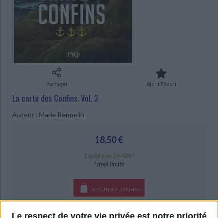
Ecologie - Environnement
Danse
Religions - Spiritualités
Bibliothèque de la Pléiade
Critique et histoire littéraire
CHARGEMENT...
Histoire de France
Biographies historiques
Classiques scolaires
Littérature ancienne et médiévale
Histoire - Généralités
Histoire des pays
Littérature de voyage
Audio - Livres lus
Histoire ancienne
Géographie
Littérature en version originale
Humour
Culture scientifique
Partager
Ajout Favori
La carte des Confins. Vol. 3
Auteur :
Marie Reppelin
18,50 €
Expédié en 24/48h*
*stock limité
AJOUTER AU PANIER
Livraison à partir de 0,01 €
Le respect de votre vie privée est notre priorité