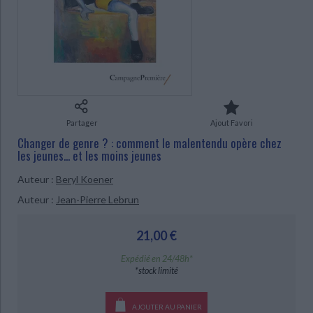
Ecologie - Environnement
Danse
Religions - Spiritualités
Bibliothèque de la Pléiade
Critique et histoire littéraire
Histoire de France
Biographies historiques
Classiques scolaires
Littérature ancienne et médiévale
CHARGEMENT...
Histoire - Généralités
Histoire des pays
Littérature de voyage
Audio - Livres lus
Histoire ancienne
Géographie
Littérature en version originale
Humour
Culture scientifique
Partager
Ajout Favori
Changer de genre ? : comment le malentendu opère chez
les jeunes... et les moins jeunes
Auteur :
Beryl Koener
Auteur :
Jean-Pierre Lebrun
21,00 €
Expédié en 24/48h*
*stock limité
AJOUTER AU PANIER