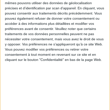
permettaient - et imposaient - à l'enfant de « grandir » (psychiquement,
mêmes pouvons utiliser des données de géolocalisation
bien sûr). Sans ces derniers, ce sont des individus non pas libres, mais
précises et d’identification par scan d'appareil. En cliquant, vous
prisonniers de leurs pulsions qui inondent les cabinets de consultation des
pouvez consentir aux traitements décrits précédemment. Vous
cliniciens, avec l'alibi d'étiquettes identificatoires qui font office de carte
d'identité... ou d'identité à la carte.
pouvez également refuser de donner votre consentement ou
accéder à des informations plus détaillées et modifier vos
L'explosion récente des dits « dysphoriques » de genre - en demande de
réassignation - serait à entendre comme une tentative d'échapper aux
préférences avant de consentir.
Veuillez noter que certains
irréductibles de la condition humaine, chez des jeunes qui, laissés dans
traitements de vos données personnelles peuvent ne pas
leur toute-puissance infantile, n'ont plus les ressources pour « grandir ».
nécessiter votre consentement, mais vous avez le droit de vous
Autrement dit, une manifestation bruyante, revendicatrice et inédite
y opposer. Vos préférences ne s'appliqueront qu’à ce site Web.
relevant d'une problématique ordinaire du développement de l'enfant ; là
où ni les jeunes ni leurs familles ne trouvent plus dans la société les
Vous pouvez modifier vos préférences ou retirer votre
repères sur lesquels s'appuyer.
consentement à tout moment en revenant sur ce site et en
Fiche Technique
cliquant sur le bouton "Confidentialité" en bas de la page Web.
Paru le :
19/06/2024
Thématique :
Psychologie du développement
Auteur(s) :
Auteur :
Beryl Koener
Auteur :
Jean-Pierre Lebrun
Éditeur(s) :
Campagne première
Collection(s) :
En question
Série(s) :
Non précisé.
ISBN :
978-2-37206-082-0