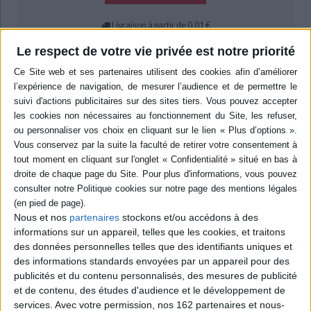
Livraison à partir de 0,01 €
-5 %
Retrait en magasin avec la carte Mollat
Le respect de votre vie privée est notre priorité
en savoir plus
Résumé
A partir du constat d'un déclin de l'autorité dans la société, conjointement
à une dégradation de la santé mentale des jeunes, deux phénomènes liés
selon les auteurs, cet essai éclaire la disparition de la notion de limite chez
des enfants et des adolescents coincés dans une toute-puissance
infantile. Une situation dans laquelle l'offre de changer de genre peut leur
apparaître comme une solution. ©Electre 2026
Quatrième de couverture
Nous et nos
partenaires
stockons et/ou accédons à des
Cet ouvrage est le fruit d'une rencontre entre un psychiatre,
informations sur un appareil, telles que les cookies, et traitons
psychanalyste, et une pédopsychiatre, le premier s'efforçant d'identifier
des données personnelles telles que des identifiants uniques et
les répercussions des mutations sociétales sur l'appareil psychique, la
seconde observant dans les demandes de soin les effets parfois ravageurs
des informations standards envoyées par un appareil pour des
de ces mutations.
publicités et du contenu personnalisés, des mesures de publicité
Tous deux s'accordent à dire qu'au nom du vœu louable de nous libérer de
et de contenu, des études d'audience et le développement de
toute oppression ont été évincés les interdits structurants qui
services.
Avec votre permission, nos 162 partenaires et nous-