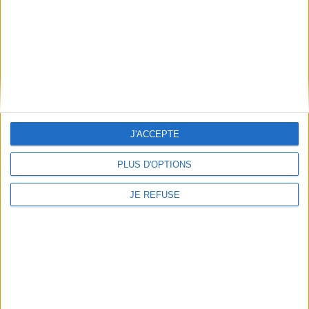
Mentions Légales
Frais de port & Livraison
Conditions Générales de Vente
À votre service
Offres d'emploi
Offres Partenaires
À découvrir
J'ACCEPTE
FeniXX
PLUS D'OPTIONS
EDRLab
RetroNews
JE REFUSE
BnF : portail des métiers du livre
Cercle de la librairie
Les chèques cadeaux Mollat
Contact
Horaires
Librairie Mollat
La librairie Mollat vous accueille
15 rue Vital-Carles
Du lundi au samedi de 10h à 20h et
33 080 Bordeaux Cedex
tous les dimanches de 14h à 19h