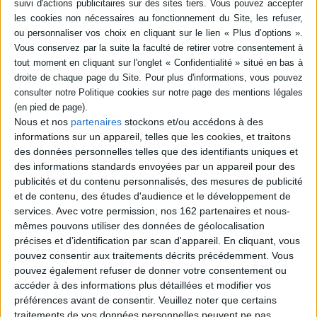
-5 %
Retrait en magasin avec la carte Mollat
en savoir plus
Résumé
Au XXIIe siècle, la science indique à la population qui est l'âme soeur de
chacun. Matthew est un rebelle ayant pour but de détruire l'élite politique
en place. Catalina, héritière du trône d'Espagne, s'est donné la mission
d'éradiquer ceux qui s'opposent au pouvoir en place. Quand ils se
Nous et nos
partenaires
stockons et/ou accédons à des
rencontrent, les deux ennemis voient leurs croyances et leurs coeurs
informations sur un appareil, telles que les cookies, et traitons
bouleversés. ©Electre 2026
des données personnelles telles que des identifiants uniques et
Fiche Technique
des informations standards envoyées par un appareil pour des
Paru le :
05/06/2024
publicités et du contenu personnalisés, des mesures de publicité
et de contenu, des études d'audience et le développement de
Thématique :
Littérature romanesque
services.
Avec votre permission, nos 162 partenaires et nous-
Auteur(s) :
Auteur :
Lyla Mars
mêmes pouvons utiliser des données de géolocalisation
Éditeur(s) :
Harlequin
précises et d’identification par scan d'appareil. En cliquant, vous
pouvez consentir aux traitements décrits précédemment. Vous
Collection(s) :
&H
pouvez également refuser de donner votre consentement ou
Série(s) :
I'm not your enemy
accéder à des informations plus détaillées et modifier vos
ISBN :
978-2-280-50100-2
préférences avant de consentir.
Veuillez noter que certains
traitements de vos données personnelles peuvent ne pas