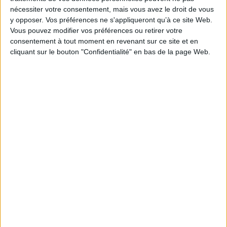
EAN13 :
9782280501002
nécessiter votre consentement, mais vous avez le droit de vous
y opposer. Vos préférences ne s'appliqueront qu’à ce site Web.
Reliure :
Broché
Vous pouvez modifier vos préférences ou retirer votre
Pages :
640
consentement à tout moment en revenant sur ce site et en
Hauteur: 21.0 cm / Largeur 14.0 cm
cliquant sur le bouton "Confidentialité" en bas de la page Web.
Épaisseur: 3.7 cm
Poids: 530 g
Découvrez nos Newsletters Mollat !
JE M'INSCRIS
Informations pratiques
Conditions d'utilisation du site
Qui sommes-nous
Mentions Légales