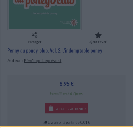
Ecologie - Environnement
Danse
Religions - Spiritualités
Bibliothèque de la Pléiade
Critique et histoire littéraire
CHARGEMENT...
Histoire de France
Biographies historiques
Classiques scolaires
Littérature ancienne et médiévale
Histoire - Généralités
Histoire des pays
Littérature de voyage
Audio - Livres lus
Histoire ancienne
Géographie
Littérature en version originale
Humour
Partager
Ajout Favori
Culture scientifique
Penny au poney-club. Vol. 2. L'indomptable poney
Auteur :
Pénélope Leprévost
8,95 €
Expédié en 5 à 7 jours.
AJOUTER AU PANIER
Livraison à partir de 0,01 €
-5 %
Retrait en magasin avec la carte Mollat