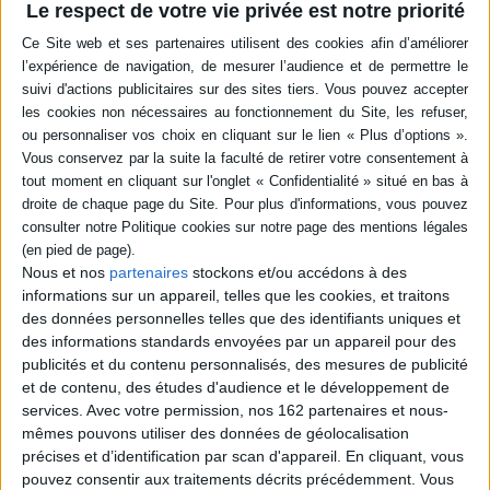
Le respect de votre vie privée est notre priorité
en savoir plus
Résumé
Au Poney-Club de Bois-Guillaume, Penny et ses amis s'entraident. Parce
qu'elle a contesté la répartition des poneys, la fillette se voit attribuer
Hercule, un shetland au caractère bien trempé. De son côté, Matt, dont les
parents viennent de se séparer, risque d'être privé d'équitation car ses
notes sont en baisse. ©Electre 2026
Quatrième de couverture
Penny au poney club
Nous et nos
partenaires
stockons et/ou accédons à des
« Un pour tous, tous pour un ! »
informations sur un appareil, telles que les cookies, et traitons
C'est la devise de Penny et ses amis du poney-club depuis qu'ils sont liés
des données personnelles telles que des identifiants uniques et
par le pacte d'amitié. Mais l'union doit plus que jamais faire la force quand
des informations standards envoyées par un appareil pour des
Penny se voit attribuer un poney surnommé « la Terreur » et que Matt
publicités et du contenu personnalisés, des mesures de publicité
risque de ne plus pouvoir venir à Bois-Guillaume à cause de ses mauvais
et de contenu, des études d'audience et le développement de
résultats scolaires...
services.
Avec votre permission, nos 162 partenaires et nous-
Ruses et entraide suffiront-elles à surmonter ces nouveaux obstacles ?
mêmes pouvons utiliser des données de géolocalisation
Ensemble, tout est possible !
précises et d’identification par scan d'appareil. En cliquant, vous
Fiche Technique
pouvez consentir aux traitements décrits précédemment. Vous