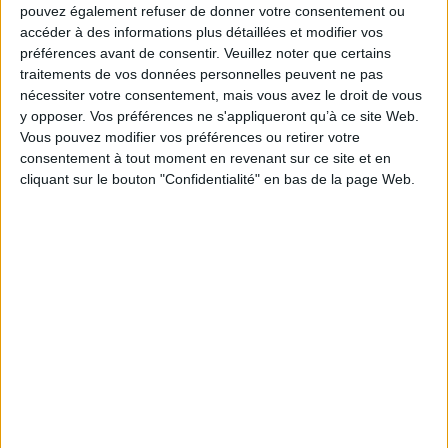
pouvez également refuser de donner votre consentement ou
Paru le :
06/06/2024
accéder à des informations plus détaillées et modifier vos
Thématique :
Premières lectures 7 à 8 ans
préférences avant de consentir.
Veuillez noter que certains
Auteur(s) :
Auteur :
Pénélope Leprévost
traitements de vos données personnelles peuvent ne pas
nécessiter votre consentement, mais vous avez le droit de vous
Éditeur(s) :
M. Lafon
y opposer. Vos préférences ne s'appliqueront qu’à ce site Web.
Collection(s) :
Chifoumi
Vous pouvez modifier vos préférences ou retirer votre
Contributeur(s) :
Collaborateur : Olivia de Dieuleveult - Illustrateur :
consentement à tout moment en revenant sur ce site et en
Ad'lynh
cliquant sur le bouton "Confidentialité" en bas de la page Web.
Série(s) :
Penny au poney-club
ISBN :
978-2-7499-5824-8
EAN13 :
9782749958248
Reliure :
Broché
Pages :
86
Hauteur: 19.0 cm / Largeur 13.0 cm
Épaisseur: 1.2 cm
Poids: 184 g