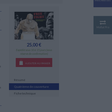
Mes Alertes
Antiquité
Mythologies
GÉOGRAPHIE
,
Géographie - Démographie -
Territoire
Mollat Pro
CULTURE SCIENTIFIQUE
Essais scientifique
25,00 €
Astronomie
Expédié sous 10 à 15 jours (sous
réserve de confirmation)
AJOUTER AU PANIER
s
Résumé
Quatrième de couverture
n
Fiche technique