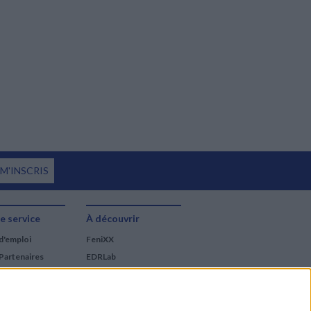
 M'INSCRIS
e service
À découvrir
d'emploi
FeniXX
Partenaires
EDRLab
RetroNews
BnF : portail des métiers
du livre