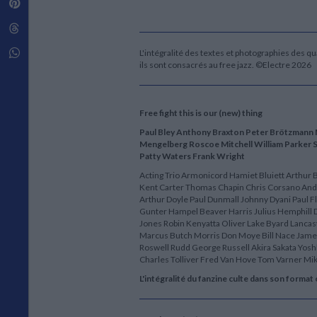
Pinterest
Techniques de construction
SCIENCE FICTION ET FANTASY
Vie familiale
Disciplines paramédicales
Matériaux de l’architecture
Littérature SF et Fantasy
Threads
Ouvrages Généraux
Urbanisme
SOCIOLOGIE
Sociologie générale
Whatsapp
L'intégralité des textes et photographies des qu
ils sont consacrés au free jazz. ©Electre 2026
Travail social
Santé et société
ETHNOLOGIE
Free fight this is our (new) thing
Anthropologie
Paul Bley Anthony Braxton Peter Brötzmann 
Ethnologie par pays
Mengelberg Roscoe Mitchell William Parker S
Patty Waters Frank Wright
Acting Trio Armonicord Hamiet Bluiett Arthu
Kent Carter Thomas Chapin Chris Corsano And
Arthur Doyle Paul Dunmall Johnny Dyani Paul 
Gunter Hampel Beaver Harris Julius Hemphill
Jones Robin Kenyatta Oliver Lake Byard Lancas
Marcus Butch Morris Don Moye Bill Nace Jam
Roswell Rudd George Russell Akira Sakata Yoshk
Charles Tolliver Fred Van Hove Tom Varner M
L'intégralité du fanzine culte dans son format o