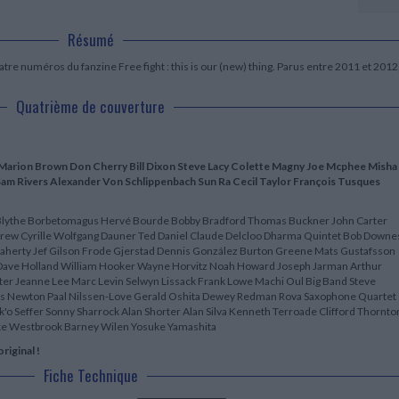
LITTÉRATURE DE VOYAGE
Dictionnaires Français
Histoire moderne
Relations et politiques
internationales
Dictionnaires Bilingues
Récits des voyageurs et des
Histoire contemporaine
Résumé
explorateurs
Sécurité nationale - Défense
Langues universitaires -
BIOGRAPHIES HISTORIQUES
Dictionnaires et méthodes
atre numéros du fanzine Free fight : this is our (new) thing. Parus entre 2011 et 2012
ECOLOGIE - ENVIRONNEMENT
Biographies historiques
Méthodes Langues Grand public
Ecologie
Français langues étrangères
Quatrième de couverture
HISTOIRE - GÉNÉRALITÉS
Historiographie
Etudes historiques
Généalogie - Héraldique
Marion Brown Don Cherry Bill Dixon Steve Lacy Colette Magny Joe Mcphee Misha
Franc-maçonnerie
am Rivers Alexander Von Schlippenbach Sun Ra Cecil Taylor François Tusques
r Blythe Borbetomagus Hervé Bourde Bobby Bradford Thomas Buckner John Carter
rew Cyrille Wolfgang Dauner Ted Daniel Claude Delcloo Dharma Quintet Bob Downe
Flaherty Jef Gilson Frode Gjerstad Dennis González Burton Greene Mats Gustafsson
 Dave Holland William Hooker Wayne Horvitz Noah Howard Joseph Jarman Arthur
ter Jeanne Lee Marc Levin Selwyn Lissack Frank Lowe Machi Oul Big Band Steve
es Newton Paal Nilssen-Love Gerald Oshita Dewey Redman Rova Saxophone Quartet
'o Seffer Sonny Sharrock Alan Shorter Alan Silva Kenneth Terroade Clifford Thornto
ike Westbrook Barney Wilen Yosuke Yamashita
riginal !
Fiche Technique