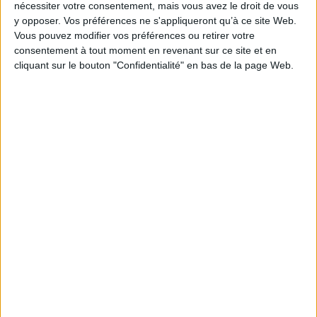
nécessiter votre consentement, mais vous avez le droit de vous
Reliure :
Broché
y opposer. Vos préférences ne s'appliqueront qu’à ce site Web.
Pages :
144
Vous pouvez modifier vos préférences ou retirer votre
Hauteur: 18.0 cm / Largeur 11.0 cm
consentement à tout moment en revenant sur ce site et en
cliquant sur le bouton "Confidentialité" en bas de la page Web.
Épaisseur: 0.8 cm
Poids: 119 g
Découvrez nos Newsletters Mollat !
JE M'INSCRIS
Informations pratiques
Conditions d'utilisation du site
Qui sommes-nous
Mentions Légales
Frais de port & Livraison