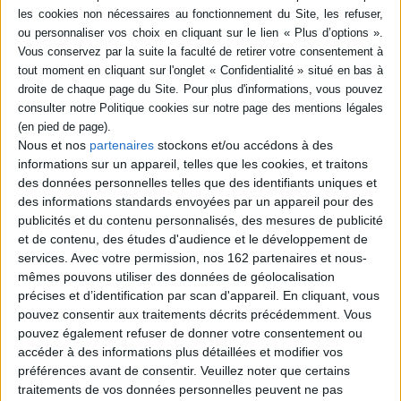
-5 %
Retrait en magasin avec la carte Mollat
en savoir plus
Résumé
Les trois recueils réunis dans ce volume permettront de découvrir
Hardellet poète et son registre d'éveilleur populaire. Avec lui la poésie
chante, elle passe par les rues et les nuits pour y trouver sa gouaille et son
Nous et nos
partenaires
stockons et/ou accédons à des
trouble. ©Electre 2026
informations sur un appareil, telles que les cookies, et traitons
Fiche Technique
des données personnelles telles que des identifiants uniques et
Paru le :
24/09/1998
des informations standards envoyées par un appareil pour des
publicités et du contenu personnalisés, des mesures de publicité
Thématique :
Anthologies poésie
et de contenu, des études d'audience et le développement de
Auteur(s) :
Auteur :
André Hardellet
services.
Avec votre permission, nos 162 partenaires et nous-
Éditeur(s) :
Gallimard
mêmes pouvons utiliser des données de géolocalisation
Collection(s) :
Poésie
précises et d’identification par scan d'appareil. En cliquant, vous
pouvez consentir aux traitements décrits précédemment. Vous
Série(s) :
Non précisé.
pouvez également refuser de donner votre consentement ou
ISBN :
Non précisé.
accéder à des informations plus détaillées et modifier vos
préférences avant de consentir.
Veuillez noter que certains
EAN13 :
9782070329915
traitements de vos données personnelles peuvent ne pas