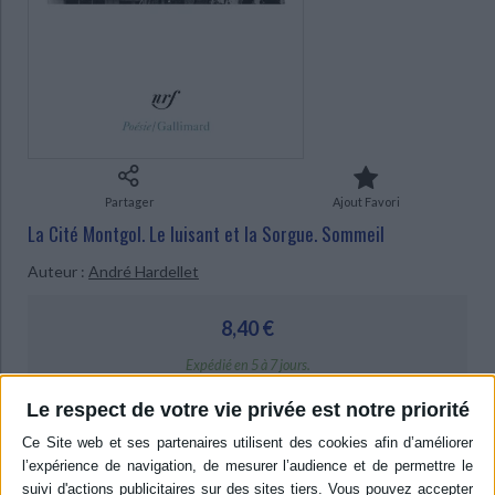
Ecologie - Environnement
Danse
Religions - Spiritualités
Bibliothèque de la Pléiade
Critique et histoire littéraire
Histoire de France
Biographies historiques
Classiques scolaires
Littérature ancienne et médiévale
Histoire - Généralités
Histoire des pays
Littérature de voyage
Audio - Livres lus
Histoire ancienne
Géographie
Littérature en version originale
Humour
Culture scientifique
Partager
Ajout Favori
La Cité Montgol. Le luisant et la Sorgue. Sommeil
Auteur :
André Hardellet
8,40 €
Expédié en 5 à 7 jours.
Le respect de votre vie privée est notre priorité
AJOUTER AU PANIER
Livraison à partir de 0,01 €