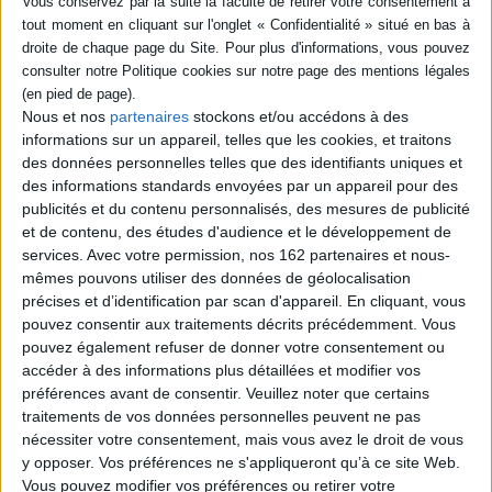
Fiche Technique
Paru le :
14/07/2022
Thématique :
Vie familiale - Généralités
Auteur(s) :
Auteur :
Jean Nkouta
Nous et nos
partenaires
stockons et/ou accédons à des
Éditeur(s) :
Nkouta Ndom
informations sur un appareil, telles que les cookies, et traitons
Collection(s) :
Non précisé.
des données personnelles telles que des identifiants uniques et
des informations standards envoyées par un appareil pour des
Série(s) :
Non précisé.
publicités et du contenu personnalisés, des mesures de publicité
ISBN :
978-2-9564573-8-1
et de contenu, des études d'audience et le développement de
services.
Avec votre permission, nos 162 partenaires et nous-
EAN13 :
9782956457381
mêmes pouvons utiliser des données de géolocalisation
précises et d’identification par scan d'appareil. En cliquant, vous
Reliure :
Broché
pouvez consentir aux traitements décrits précédemment. Vous
Pages :
350
pouvez également refuser de donner votre consentement ou
Hauteur: 23.0 cm / Largeur 15.0 cm
accéder à des informations plus détaillées et modifier vos
préférences avant de consentir.
Veuillez noter que certains
Épaisseur: 2.2 cm
traitements de vos données personnelles peuvent ne pas
nécessiter votre consentement, mais vous avez le droit de vous
Poids: 517 g
y opposer. Vos préférences ne s'appliqueront qu’à ce site Web.
Vous pouvez modifier vos préférences ou retirer votre