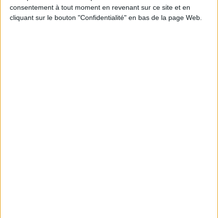
Découvrez nos Newsletters Mollat !
consentement à tout moment en revenant sur ce site et en
cliquant sur le bouton "Confidentialité" en bas de la page Web.
JE M'INSCRIS
Informations pratiques
Conditions d'utilisation du site
Qui sommes-nous
Mentions Légales
Frais de port & Livraison
Conditions Générales de Vente
À votre service
Offres d'emploi
Offres Partenaires
À découvrir
FeniXX