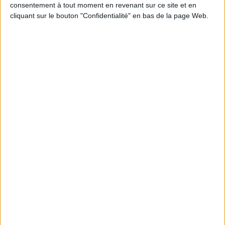
consentement à tout moment en revenant sur ce site et en
cliquant sur le bouton "Confidentialité" en bas de la page Web.
JE M'INSCRIS
Informations pratiques
Conditions d'utilisation du site
Qui sommes-nous
Mentions Légales
Frais de port & Livraison
Conditions Générales de Vente
À votre service
Offres d'emploi
Offres Partenaires
À découvrir
FeniXX
EDRLab