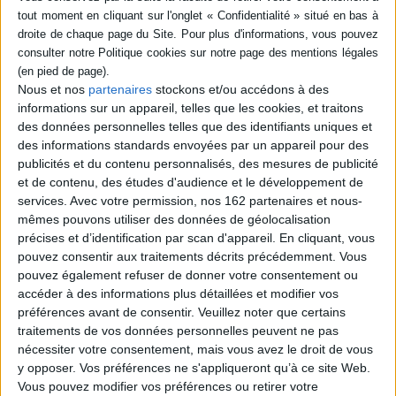
Paru le :
12/04/2022
Thématique :
Anatomie - Physiologie
Auteur(s) :
Auteur :
Jean Nkouta
Éditeur(s) :
Nkouta Ndom
Nous et nos
partenaires
stockons et/ou accédons à des
informations sur un appareil, telles que les cookies, et traitons
Collection(s) :
Non précisé.
des données personnelles telles que des identifiants uniques et
Série(s) :
Non précisé.
des informations standards envoyées par un appareil pour des
publicités et du contenu personnalisés, des mesures de publicité
ISBN :
978-2-9564573-6-7
et de contenu, des études d'audience et le développement de
EAN13 :
9782956457367
services.
Avec votre permission, nos 162 partenaires et nous-
mêmes pouvons utiliser des données de géolocalisation
Reliure :
Broché
précises et d’identification par scan d'appareil. En cliquant, vous
Pages :
366
pouvez consentir aux traitements décrits précédemment. Vous
pouvez également refuser de donner votre consentement ou
Hauteur: 23.0 cm / Largeur 15.0 cm
accéder à des informations plus détaillées et modifier vos
préférences avant de consentir.
Veuillez noter que certains
Épaisseur: 2.3 cm
traitements de vos données personnelles peuvent ne pas
Poids: 535 g
nécessiter votre consentement, mais vous avez le droit de vous
y opposer. Vos préférences ne s'appliqueront qu’à ce site Web.
Vous pouvez modifier vos préférences ou retirer votre
Découvrez nos Newsletters Mollat !