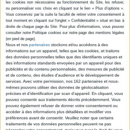
en savoir plus
Résumé
Synthèse sur les grands principes du droit administratif : les conditions de
soumission de l'administration au droit, les moyens de l'action
administrative et son contrôle ou encore le service public. ©Electre 2026
Nous et nos
partenaires
stockons et/ou accédons à des
Fiche Technique
informations sur un appareil, telles que les cookies, et traitons
Paru le :
28/08/2024
des données personnelles telles que des identifiants uniques et
des informations standards envoyées par un appareil pour des
Thématique :
Introduction au droit
publicités et du contenu personnalisés, des mesures de publicité
Auteur(s) :
Auteur :
Jean-Claude Ricci
Auteur :
Frédéric Lombard
et de contenu, des études d'audience et le développement de
Éditeur(s) :
Hachette Supérieur
services.
Avec votre permission, nos 162 partenaires et nous-
mêmes pouvons utiliser des données de géolocalisation
Collection(s) :
Les fondamentaux
précises et d’identification par scan d'appareil. En cliquant, vous
Série(s) :
Non précisé.
pouvez consentir aux traitements décrits précédemment. Vous
ISBN :
978-2-01-724443-1
pouvez également refuser de donner votre consentement ou
accéder à des informations plus détaillées et modifier vos
EAN13 :
9782017244431
préférences avant de consentir.
Veuillez noter que certains
traitements de vos données personnelles peuvent ne pas
Reliure :
Broché
nécessiter votre consentement, mais vous avez le droit de vous