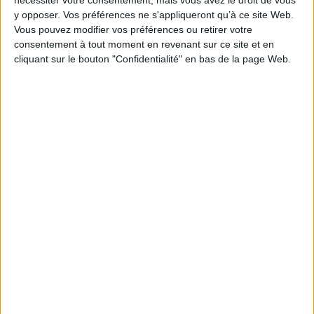
Pages :
168
y opposer. Vos préférences ne s'appliqueront qu’à ce site Web.
Hauteur: 19.0 cm / Largeur 14.0 cm
Vous pouvez modifier vos préférences ou retirer votre
consentement à tout moment en revenant sur ce site et en
cliquant sur le bouton "Confidentialité" en bas de la page Web.
Épaisseur: 1.0 cm
Poids: 192 g
Découvrez nos Newsletters Mollat !
JE M'INSCRIS
Informations pratiques
Conditions d'utilisation du site
Qui sommes-nous
Mentions Légales
Frais de port & Livraison
Conditions Générales de Vente