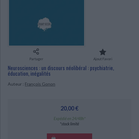
Ecologie - Environnement
Danse
Religions - Spiritualités
Bibliothèque de la Pléiade
Critique et histoire littéraire
Histoire de France
Biographies historiques
CHARGEMENT...
Classiques scolaires
Littérature ancienne et médiévale
Histoire - Généralités
Histoire des pays
Littérature de voyage
Audio - Livres lus
Histoire ancienne
Géographie
Littérature en version originale
Humour
Culture scientifique
Partager
Ajout Favori
Neurosciences : un discours néolibéral : psychiatrie,
éducation, inégalités
Auteur :
François Gonon
20,00 €
Expédié en 24/48h*
*stock limité