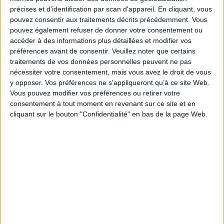
Ce double discours favorise une conception neuro-essentialiste des
précises et d’identification par scan d'appareil. En cliquant, vous
comportements humains. En mettant l'accent sur le cerveau individuel,
pouvez consentir aux traitements décrits précédemment. Vous
cette conception occulte les responsabilités collectives, notamment vis-à-
vis des enfants et des familles défavorisées. En célébrant la plasticité
pouvez également refuser de donner votre consentement ou
cérébrale, le discours des neurosciences contribue aussi à renforcer
accéder à des informations plus détaillées et modifier vos
l'idéal néolibéral d'autonomie et d'adaptabilité. Parmi tous les discours
préférences avant de consentir.
Veuillez noter que certains
d'experts, celui des neurosciences est particulièrement difficile à critiquer
traitements de vos données personnelles peuvent ne pas
sur le fond en raison de sa technicité. Ce livre en propose un examen
critique.
nécessiter votre consentement, mais vous avez le droit de vous
Fiche Technique
y opposer. Vos préférences ne s'appliqueront qu’à ce site Web.
Vous pouvez modifier vos préférences ou retirer votre
Paru le :
24/09/2024
consentement à tout moment en revenant sur ce site et en
Thématique :
Questions de santé
cliquant sur le bouton "Confidentialité" en bas de la page Web.
Auteur(s) :
Auteur :
François Gonon
Éditeur(s) :
Champ social éditions
Collection(s) :
Sciences & société
Contributeur(s) :
Préfacier : Thomas Boraud - Postfacier : Bernard Golse
Série(s) :
Non précisé.
ISBN :
979-10-346-0882-9
EAN13 :
9791034608829