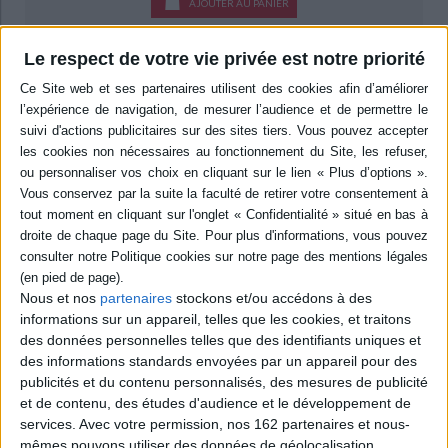
AJOUTER AU PANIER
Livraison à partir de 0,01 €
Le respect de votre vie privée est notre priorité
-5 %
Retrait en magasin avec la carte Mollat
en savoir plus
Résumé
Les discours sur les neurosciences sont de plus en plus fréquents et sont
présents dans tous les domaines. Cette situation, qui masque le peu
d'avancées scientifiques, favorise une conception neuro-essentialiste des
comportements humains. L'auteur propose un examen critique des
discours d'experts et des réalités pratiques qu'ils dissimulent. ©Electre
2026
Quatrième de couverture
Nous et nos
partenaires
stockons et/ou accédons à des
informations sur un appareil, telles que les cookies, et traitons
L'engouement croissant pour la biologie du cerveau tient à la conviction
des données personnelles telles que des identifiants uniques et
qu'elle serait la mieux placée pour expliquer les troubles mentaux, les
des informations standards envoyées par un appareil pour des
difficultés scolaires et les inégalités sociales. Pourtant, selon les
publicités et du contenu personnalisés, des mesures de publicité
scientifiques les plus reconnus, les neurosciences n'ont, jusqu'à présent,
guère éclairé les pratiques en psychiatrie, en pédagogie ou pour lutter
et de contenu, des études d'audience et le développement de
contre les inégalités. Il y a en effet un écart considérable entre le discours
services.
Avec votre permission, nos 162 partenaires et nous-
triomphant délivré au grand-public et la réalité des avancées scientifiques.
mêmes pouvons utiliser des données de géolocalisation