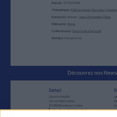
Paru le :
17/10/2024
Thématique :
Policier junior
Classique, Conte
Auteur(s) :
Auteur :
Jean-Christophe Tixier
Éditeur(s) :
Syros
Collection(s) :
Souris noire
Dyscool
Série(s) :
Non précisé.
Découvrez nos Newsl
Contact
H
Librairie Mollat
La
15 rue Vital-Carles
Du
33 080 Bordeaux Cedex
l
Standard :
05 56 56 40 40
Jo
Service client mollat.com :
05 56 56 40
1e