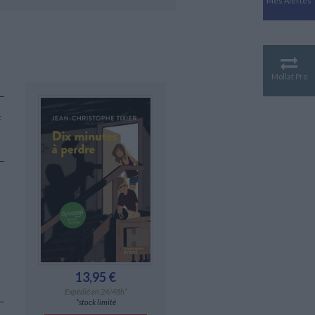
Mes Alertes
Antiquité
Mythologies
GÉOGRAPHIE
Géographie - Démographie -
Territoire
Mollat Pro
CULTURE SCIENTIFIQUE
Essais scientifique
t
Astronomie
13,95 €
Expédié en 24/48h*
*stock limité