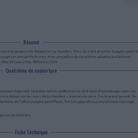
LITTÉRATURE DE VOYAGE
Dictionnaires Français
Histoire moderne
Relations et politiques
internationales
Dictionnaires Bilingues
Récits des voyageurs et des
Histoire contemporaine
explorateurs
Sécurité nationale - Défense
Langues universitaires -
BIOGRAPHIES HISTORIQUES
Dictionnaires et méthodes
ECOLOGIE - ENVIRONNEMENT
Biographies historiques
Méthodes Langues Grand public
Ecologie
Français langues étrangères
HISTOIRE - GÉNÉRALITÉS
Résumé
Historiographie
Etudes historiques
n père lui propose de détapisser sa chambre. Tim a du mal à arracher le papier peint e
Généalogie - Héraldique
essage sur une partie du mur. Avec une police de caractères adaptée aux lecteurs
r-Ville de Lyon 2016. ©Electre 2026
Franc-maçonnerie
Quatrième de couverture
eux jours tout seul. Seul dans la très vieille maison où il vient d'emménager avec ses
nce à détapisser les murs de ta chambre », ironise son père. Tim le prend au mot. Dix
lambeau de l'affreux papier peint fleuri, Tim fait apparaître un mystérieux message.
ui ont du mal à lire.
Fiche Technique