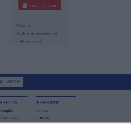
AJOUTER AU PANIER
Résumé
Quatrième de couverture
Fiche technique
 M'INSCRIS
e service
À découvrir
d'emploi
FeniXX
Partenaires
EDRLab
RetroNews