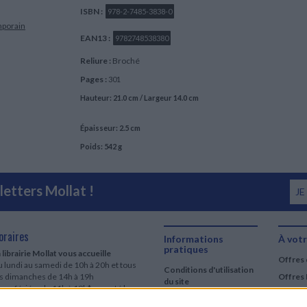
ISBN :
978-2-7485-3838-0
mporain
EAN13 :
9782748538380
Reliure :
Broché
Pages :
301
Hauteur: 21.0 cm / Largeur 14.0 cm
Épaisseur: 2.5 cm
Poids: 542 g
etters Mollat !
JE
oraires
Informations
À votr
pratiques
 librairie Mollat vous accueille
Offres 
 lundi au samedi de 10h à 20h et tous
Conditions d'utilisation
es dimanches de 14h à 19h
Offres 
du site
urs fériés : de 11h à 19h* excepté le
Qui sommes-nous
r mai, le 25 décembre et le 1er janvier