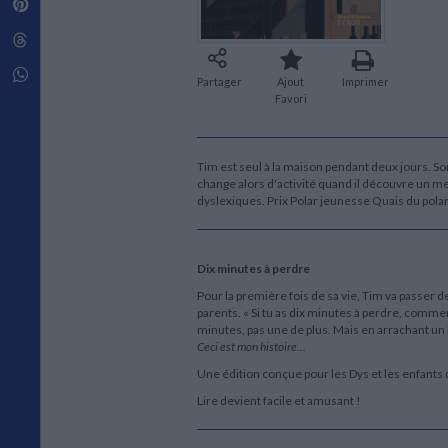
Pinterest
Techniques de construction
SCIENCE FICTION ET FANTASY
Vie familiale
Disciplines paramédicales
Matériaux de l’architecture
Littérature SF et Fantasy
Threads
Ouvrages Généraux
Urbanisme
SOCIOLOGIE
Sociologie générale
Whatsapp
Partager
Ajout
Imprimer
Travail social
Favori
Santé et société
ETHNOLOGIE
Tim est seul à la maison pendant deux jours. So
Anthropologie
change alors d'activité quand il découvre un m
Ethnologie par pays
dyslexiques. Prix Polar jeunesse Quais du pola
Dix minutes à perdre
Pour la première fois de sa vie, Tim va passer d
parents. « Si tu as dix minutes à perdre, comme
minutes, pas une de plus. Mais en arrachant un 
Ceci est mon histoire...
Une édition conçue pour les Dys et les enfants q
Lire devient facile et amusant !