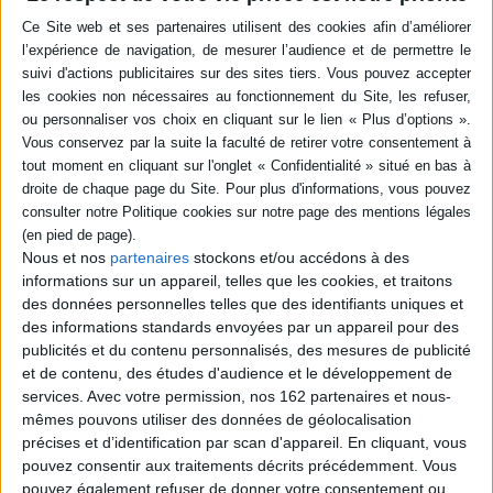
Résumé
Quatre astronautes vont être envoyés dans la Station spatiale
internationale. Dans la peau de l'un des candidats, le lecteur doit relever
tous les défis qui se présentent à lui en vingt-quatre heures : s'habituer à
l'impesanteur, apprendre à télécommander un bras articulé, faire pousser
des radis à bord et marcher sur la Lune. Une aventure pour découvrir le
métier d'astronaute de manière ludique. ©Electre 2026
Quatrième de couverture
Félicitations, tu as été sélectionné·e pour partir à bord de la Station spatiale
Nous et nos
partenaires
stockons et/ou accédons à des
internationale. De nombreuses missions t'attendent : t'habituer à
informations sur un appareil, telles que les cookies, et traitons
l'impesanteur, apprendre à télécommander un bras articulé géant,
des données personnelles telles que des identifiants uniques et
marcher sur la Lune, partir à la recherche d'un mystérieux alien ou encore
des informations standards envoyées par un appareil pour des
trouver un moyen de te doucher... Mais attention ! Dans l'espace, une
seule seconde d'inattention peut te coûter cher !
publicités et du contenu personnalisés, des mesures de publicité
et de contenu, des études d'audience et le développement de
À la frontière du documentaire et du jeu, un livre dont tu es le héros ou
l'héroïne pour apprendre en t'amusant et vivre une aventure
services.
Avec votre permission, nos 162 partenaires et nous-
intergalactique !
mêmes pouvons utiliser des données de géolocalisation
Fiche Technique
précises et d’identification par scan d'appareil. En cliquant, vous
pouvez consentir aux traitements décrits précédemment. Vous
Paru le :
27/09/2024
pouvez également refuser de donner votre consentement ou