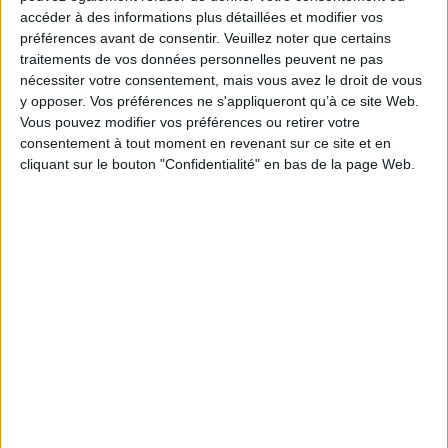
Thématique :
Jeux pour enfants
Livres jeux
accéder à des informations plus détaillées et modifier vos
préférences avant de consentir.
Veuillez noter que certains
Auteur(s) :
Auteur :
Pascal Prévot
traitements de vos données personnelles peuvent ne pas
Éditeur(s) :
La Martinière Jeunesse
nécessiter votre consentement, mais vous avez le droit de vous
Collection(s) :
Non précisé.
y opposer. Vos préférences ne s'appliqueront qu’à ce site Web.
Contributeur(s) :
Illustrateur : Arnaud Boutin
Vous pouvez modifier vos préférences ou retirer votre
consentement à tout moment en revenant sur ce site et en
Série(s) :
Non précisé.
cliquant sur le bouton "Confidentialité" en bas de la page Web.
ISBN :
979-10-401-1385-0
EAN13 :
9791040113850
Reliure :
Cartonné
Pages :
45
Hauteur: 31.0 cm / Largeur 25.0 cm
Épaisseur: 1.3 cm
Poids: 670 g
Découvrez nos Newsletters Mollat !