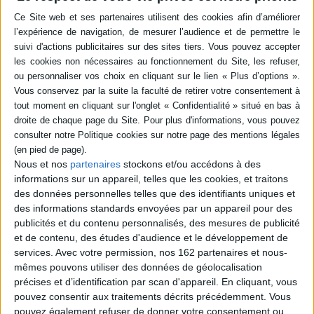
Livraison à partir de 0,01 €
-5 %
Retrait en magasin avec la carte Mollat
en savoir plus
Résumé
En 1625, sous le règne de Louis XIII, d'Artagnan vient à Paris chercher
fortune. Il se rend auprès de M. de Tréville commandant des
mousquetaires et se lie à trois d'entre eux, Athos, Porthos et Aramis. Anne
d'Autriche leur confie la mission de rapporter de Londres des ferrets
Nous et nos
partenaires
stockons et/ou accédons à des
offerts à son amant, le duc de Buckingham, et que le roi Louis XIII lui
informations sur un appareil, telles que les cookies, et traitons
demande de porter lors du prochain bal de la cour. ©Electre 2026
des données personnelles telles que des identifiants uniques et
Quatrième de couverture
des informations standards envoyées par un appareil pour des
publicités et du contenu personnalisés, des mesures de publicité
« Et le drapeau, morbleu ! Il ne faut pas laisser un drapeau aux mains de
et de contenu, des études d'audience et le développement de
l'ennemi, même quand ce drapeau ne serait qu'une serviette. »
services.
Avec votre permission, nos 162 partenaires et nous-
Fiche Technique
mêmes pouvons utiliser des données de géolocalisation
Paru le :
30/10/2024
précises et d’identification par scan d'appareil. En cliquant, vous
pouvez consentir aux traitements décrits précédemment. Vous
Thématique :
Littérature Française
pouvez également refuser de donner votre consentement ou