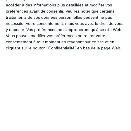
Auteur(s) :
Auteur :
Alexandre Dumas
accéder à des informations plus détaillées et modifier vos
Éditeur(s) :
Flammarion
préférences avant de consentir.
Veuillez noter que certains
traitements de vos données personnelles peuvent ne pas
Collection(s) :
GF
nécessiter votre consentement, mais vous avez le droit de vous
Contributeur(s) :
Préfacier : Grégoire Bouillier - Editeur scientifique (ou
y opposer. Vos préférences ne s'appliqueront qu’à ce site Web.
intellectuel) : Jacques Suffel - Editeur scientifique (ou intellectuel) : Sylvain
Ledda
Vous pouvez modifier vos préférences ou retirer votre
consentement à tout moment en revenant sur ce site et en
Série(s) :
Non précisé.
cliquant sur le bouton "Confidentialité" en bas de la page Web.
ISBN :
978-2-08-046408-8
EAN13 :
9782080464088
Reliure :
Broché
Pages :
849
Hauteur: 18.0 cm / Largeur 11.0 cm
Épaisseur: 3.8 cm
Poids: 442 g
Découvrez nos Newsletters Mollat !