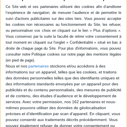
Résumé
A travers une sélection de nécrologies parues dans la presse écrite ou en
ligne, les contributeurs tentent de cerner ce qui définit un grand écrivain
selon les médias. Les figures de Louis Aragon, Albert Camus, Aimé
Césaire, George Sand, Nathalie Sarraute et Umberto Eco sont notamment
étudiées. ©Electre 2026
Quatrième de couverture
Qu'est-ce qu'un « grand » écrivain pour les journalistes ? Le moment de la
mort permet de bien saisir la « grandeur » et ses échelles, telles que les
Nous et nos
partenaires
stockons et/ou accédons à des
médias les conçoivent, ici d'abord la presse écrite et la presse en ligne.
L'enjeu consiste à passer l'épreuve médiatique décisive de la singularité.
informations sur un appareil, telles que les cookies, et traitons
Mais le « grand » écrivain est-il toujours celui qui, par son originalité, est
des données personnelles telles que des identifiants uniques et
considéré comme « intraduisible », c'est-à-dire unique ? Chacun des
des informations standards envoyées par un appareil pour des
chercheurs venus d'horizons disciplinaires divers (lettres, science
publicités et du contenu personnalisés, des mesures de publicité
politique, sciences de l'information et de la communication...) répond à sa
e
et de contenu, des études d'audience et le développement de
façon en retenant une étude de cas allant du XIX
siècle à aujourd'hui. À
chaque fois, il pourra saisir la nature, les opérations et les multiples enjeux
services.
Avec votre permission, nos 162 partenaires et nous-
de la nécrologie, là où commence la postérité de l'écrivain.
mêmes pouvons utiliser des données de géolocalisation
Fiche Technique
précises et d’identification par scan d'appareil. En cliquant, vous
pouvez consentir aux traitements décrits précédemment. Vous
Paru le :
07/11/2024
pouvez également refuser de donner votre consentement ou