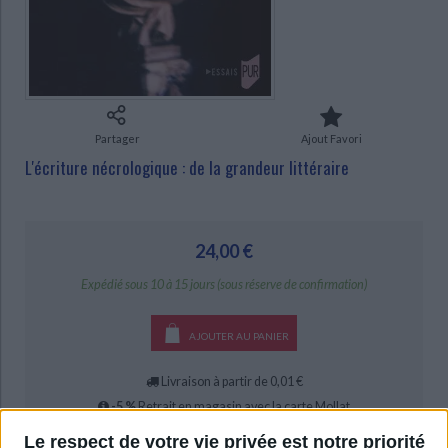
Ecologie - Environnement
Danse
Religions - Spiritualités
Bibliothèque de la Pléiade
Critique et histoire littéraire
CHARGEMENT...
Histoire de France
Biographies historiques
Classiques scolaires
Littérature ancienne et médiévale
Histoire - Généralités
Histoire des pays
Littérature de voyage
Audio - Livres lus
Histoire ancienne
Géographie
Littérature en version originale
Humour
Partager
Ajout Favori
Culture scientifique
L'écriture nécrologique : de la grandeur littéraire
24,00 €
Expédié sous 10 à 15 jours (sous réserve de confirmation)
AJOUTER AU PANIER
Livraison à partir de 0,01 €
-5 %
Retrait en magasin avec la carte Mollat
en savoir plus
Le respect de votre vie privée est notre priorité