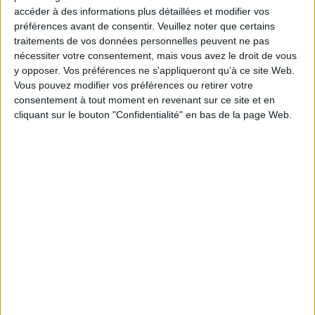
Thématique :
Essais et théories - Dictionnaire
accéder à des informations plus détaillées et modifier vos
Auteur(s) :
Non précisé.
préférences avant de consentir.
Veuillez noter que certains
traitements de vos données personnelles peuvent ne pas
Éditeur(s) :
Presses universitaires de Rennes
nécessiter votre consentement, mais vous avez le droit de vous
Collection(s) :
Essais
y opposer. Vos préférences ne s'appliqueront qu’à ce site Web.
Contributeur(s) :
Directeur de publication : Jean-Baptiste Legavre
Vous pouvez modifier vos préférences ou retirer votre
consentement à tout moment en revenant sur ce site et en
Série(s) :
Non précisé.
cliquant sur le bouton "Confidentialité" en bas de la page Web.
ISBN :
978-2-7535-9748-8
EAN13 :
9782753597488
Reliure :
Broché
Pages :
308
Hauteur: 21.0 cm / Largeur 14.0 cm
Épaisseur: 2.3 cm
Poids: 380 g
Découvrez nos Newsletters Mollat !