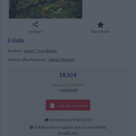
Ecologie - Environnement
Danse
Religions - Spiritualités
Bibliothèque de la Pléiade
Critique et histoire littéraire
Histoire de France
Biographies historiques
Classiques scolaires
Littérature ancienne et médiévale
Histoire - Généralités
Histoire des pays
Littérature de voyage
Audio - Livres lus
CHARGEMENT...
Partager
Ajout Favori
Histoire ancienne
Géographie
El diablo
Littérature en version originale
Humour
Culture scientifique
Auteur :
Lewis Trondheim
Auteur (illustrateur) :
Alexis Nesme
18,50 €
Expédié en 24/48h*
*stock limité
AJOUTER AU PANIER
Livraison à partir de 0,01 €
-5 %
Retrait en magasin avec la carte Mollat
en savoir plus