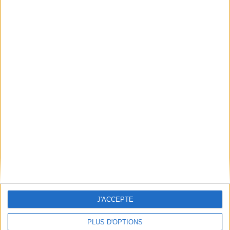
Épaisseur: 1.2 cm
Poids: 783 g
Découvrez nos Newsletters Mollat !
JE M'INSCRIS
Informations pratiques
Conditions d'utilisation du site
Qui sommes-nous
Mentions Légales
Frais de port & Livraison
Conditions Générales de Vente
J'ACCEPTE
À votre service
Offres d'emploi
PLUS D'OPTIONS