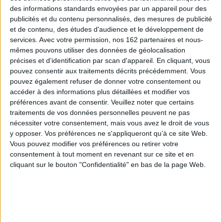
BD : elles arrivent bientôt...
des informations standards envoyées par un appareil pour des
Les nouveautés à venir et à surveiller en BD
publicités et du contenu personnalisés, des mesures de publicité
et de contenu, des études d'audience et le développement de
services.
Avec votre permission, nos 162 partenaires et nous-
mêmes pouvons utiliser des données de géolocalisation
précises et d’identification par scan d'appareil. En cliquant, vous
pouvez consentir aux traitements décrits précédemment. Vous
pouvez également refuser de donner votre consentement ou
accéder à des informations plus détaillées et modifier vos
préférences avant de consentir.
Veuillez noter que certains
traitements de vos données personnelles peuvent ne pas
nécessiter votre consentement, mais vous avez le droit de vous
Inoubliables. Vol. 2
Génération Lou !
rise.
chev
y opposer. Vos préférences ne s'appliqueront qu’à ce site Web.
Auteur :
Fabien Toulmé
Auteur :
Julien Neel
hèse
: t
Vous pouvez modifier vos préférences ou retirer votre
Éditeur :
Dupuis
Éditeur :
Glénat
Hy
consentement à tout moment en revenant sur ce site et en
blain
20,50 €
26,00 €
cliquant sur le bouton "Confidentialité" en bas de la page Web.
Aut
e