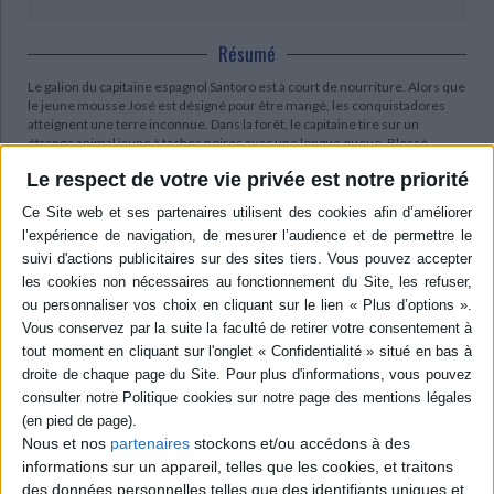
Résumé
Le galion du capitaine espagnol Santoro est à court de nourriture. Alors que
le jeune mousse José est désigné pour être mangé, les conquistadores
atteignent une terre inconnue. Dans la forêt, le capitaine tire sur un
étrange animal jaune à taches noires avec une longue queue. Blessé,
l'animal est recueilli par les Indiens Chahutas, qui le lient à José lorsque
Le respect de votre vie privée est notre priorité
celui-ci est chargé de le récupérer. ©Electre 2026
Quatrième de couverture
Tout le monde connaît bien le Marsupilami, mais connaissez-vous son
arrière-arrière-arrière-arrière-arrière-arrière-arrière-arrière-arrière-
arrière-arrière-arrière-arrière-arrière-arrière-grand-père ?
Contenus Mollat en relation
Sélections de livres
Nous et nos
partenaires
stockons et/ou accédons à des
informations sur un appareil, telles que les cookies, et traitons
BD Manga
Bande dessinée
des données personnelles telles que des identifiants uniques et