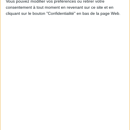
Vous pouvez modifier vos préférences ou retirer votre
consentement à tout moment en revenant sur ce site et en
Découvrez nos Newsletters Mollat !
cliquant sur le bouton "Confidentialité" en bas de la page Web.
JE M'INSCRIS
Informations pratiques
Conditions d'utilisation du site
Qui sommes-nous
Mentions Légales
Frais de port & Livraison
Conditions Générales de Vente
À votre service
Offres d'emploi
Offres Partenaires
À découvrir