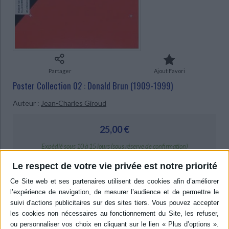
Ecologie - Environnement
Danse
Religions - Spiritualités
Bibliothèque de la Pléiade
Critique et histoire littéraire
Histoire de France
Biographies historiques
Classiques scolaires
Littérature ancienne et médiévale
Histoire - Généralités
Histoire des pays
Littérature de voyage
Audio - Livres lus
Histoire ancienne
Géographie
Littérature en version originale
Humour
Partager
Ajout Favori
Culture scientifique
Poster Collection 02 : Donald Brun (1909-1999)
Auteur :
Jean-Charles Giroud
25,00 €
Expédié sous 10 à 15 jours (sous réserve de confirmation)
Le respect de votre vie privée est notre priorité
AJOUTER AU PANIER
Livraison à partir de 0,01 €
-5 %
Retrait en magasin avec la carte Mollat
en savoir plus