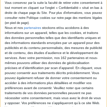
Fiche Technique
Paru le :
01/09/2001
Thématique :
Histoire et écrits sur le graphisme
Nous et nos
partenaires
stockons et/ou accédons à des
Auteur(s) :
Auteur :
Jean-Charles Giroud
informations sur un appareil, telles que les cookies, et traitons
Éditeur(s) :
L. Müller
des données personnelles telles que des identifiants uniques et
Collection(s) :
Non précisé.
des informations standards envoyées par un appareil pour des
publicités et du contenu personnalisés, des mesures de publicité
Série(s) :
Non précisé.
et de contenu, des études d'audience et le développement de
ISBN :
978-3-907078-53-2
services.
Avec votre permission, nos 162 partenaires et nous-
mêmes pouvons utiliser des données de géolocalisation
EAN13 :
9783907078532
précises et d’identification par scan d'appareil. En cliquant, vous
pouvez consentir aux traitements décrits précédemment. Vous
Reliure :
Broché
pouvez également refuser de donner votre consentement ou
Pages :
64
accéder à des informations plus détaillées et modifier vos
Hauteur: 24.0 cm / Largeur 17.0 cm
préférences avant de consentir.
Veuillez noter que certains
traitements de vos données personnelles peuvent ne pas
Épaisseur: 0.6 cm
nécessiter votre consentement, mais vous avez le droit de vous
y opposer. Vos préférences ne s'appliqueront qu’à ce site Web.
Poids: 230 g