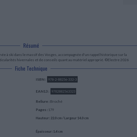
LITTÉRATURE DE VOYAGE
Dictionnaires Français
Histoire moderne
Relations et politiques
internationales
Dictionnaires Bilingues
Récits des voyageurs et des
Histoire contemporaine
explorateurs
Sécurité nationale - Défense
Langues universitaires -
BIOGRAPHIES HISTORIQUES
Dictionnaires et méthodes
ECOLOGIE - ENVIRONNEMENT
Biographies historiques
Méthodes Langues Grand public
Ecologie
Français langues étrangères
HISTOIRE - GÉNÉRALITÉS
Historiographie
Résumé
Etudes historiques
née à ski dans le massif des Vosges, accompagnée d'un rappel historique sur la
Généalogie - Héraldique
ticularités hivernales et de conseils quant au matériel approprié. ©Electre 2026
Franc-maçonnerie
Fiche Technique
ISBN :
978-2-88256-332-3
EAN13 :
9782882563323
Reliure :
Broché
Pages :
179
Hauteur: 22.0 cm / Largeur 14.0 cm
Épaisseur: 1.4 cm