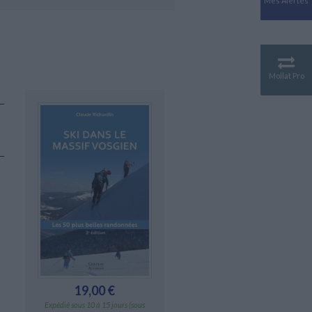
Mes Alertes
Antiquité
Mythologies
GÉOGRAPHIE
Géographie - Démographie -
Territoire
Mollat Pro
CULTURE SCIENTIFIQUE
Essais scientifique
Astronomie
19,00 €
Expédié sous 10 à 15 jours (sous