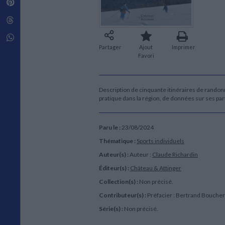
Pinterest
Techniques de construction
SCIENCE FICTION ET FANTASY
Vie familiale
Disciplines paramédicales
Matériaux de l’architecture
Littérature SF et Fantasy
Threads
Ouvrages Généraux
Urbanisme
SOCIOLOGIE
Sociologie générale
Whatsapp
Travail social
Partager
Ajout
Imprimer
Favori
Santé et société
ETHNOLOGIE
Anthropologie
Description de cinquante itinéraires de randon
Ethnologie par pays
pratique dans la région, de données sur ses par
Paru le :
23/08/2024
Thématique :
Sports individuels
Auteur(s) :
Auteur :
Claude Richardin
Éditeur(s) :
Château & Attinger
Collection(s) :
Non précisé.
Contributeur(s) :
Préfacier : Bertrand Boucher
Série(s) :
Non précisé.