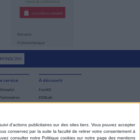
réserve de confirmation)
AJOUTER AU PANIER
Résumé
Fiche technique
 M'INSCRIS
e service
À découvrir
d'emploi
FeniXX
Partenaires
EDRLab
RetroNews
BnF : portail des métiers
du livre
Cercle de la librairie
Les chèques cadeaux
Mollat