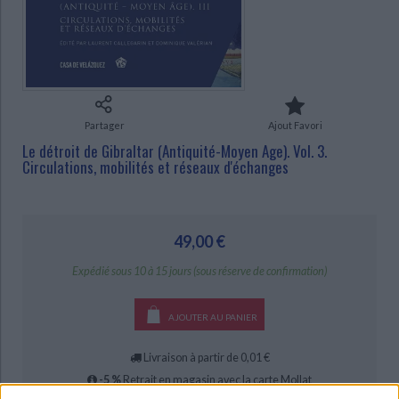
Ecologie - Environnement
Danse
Religions - Spiritualités
Bibliothèque de la Pléiade
Critique et histoire littéraire
CHARGEMENT...
Histoire de France
Biographies historiques
Classiques scolaires
Littérature ancienne et médiévale
Histoire - Généralités
Histoire des pays
Littérature de voyage
Audio - Livres lus
Histoire ancienne
Géographie
Littérature en version originale
Humour
Partager
Ajout Favori
Culture scientifique
Le détroit de Gibraltar (Antiquité-Moyen Age). Vol. 3.
Circulations, mobilités et réseaux d'échanges
49,00 €
Expédié sous 10 à 15 jours (sous réserve de confirmation)
AJOUTER AU PANIER
Livraison à partir de 0,01 €
-5 %
Retrait en magasin avec la carte Mollat
en savoir plus