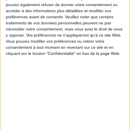
Fiche Technique
pouvez également refuser de donner votre consentement ou
Paru le :
27/11/2024
accéder à des informations plus détaillées et modifier vos
préférences avant de consentir.
Veuillez noter que certains
Thématique :
Histoire du monde - Généralités
traitements de vos données personnelles peuvent ne pas
Auteur(s) :
Non précisé.
nécessiter votre consentement, mais vous avez le droit de vous
Éditeur(s) :
Casa de Velazquez
y opposer. Vos préférences ne s'appliqueront qu’à ce site Web.
Vous pouvez modifier vos préférences ou retirer votre
Collection(s) :
Collection de la Casa de Velazquez
consentement à tout moment en revenant sur ce site et en
Contributeur(s) :
Editeur scientifique (ou intellectuel) : Laurent Callegarin
cliquant sur le bouton "Confidentialité" en bas de la page Web.
- Editeur scientifique (ou intellectuel) : Dominique Valérian
Série(s) :
Le détroit de Gibraltar (Antiquité-Moyen Age)
ISBN :
978-84-9096-423-1
EAN13 :
9788490964231
Reliure :
Broché
Pages :
XVI-502
Hauteur: 25.0 cm / Largeur 17.0 cm
Épaisseur: 3.0 cm
Poids: 874 g