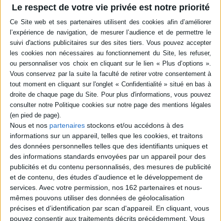
Le respect de votre vie privée est notre priorité
Résumé
Une exploration du rôle du détroit de Gibraltar depuis la domination
punique jusqu'à la chute de Grenade. Les contributeurs étudient les flux
d'hommes ainsi que les réseaux d'échanges de marchandises, d'idées ou
encore de modèles culturels, à des échelles locales ainsi que mondiales,
d'après des sources écrites, cartographiques et archéologiques. ©Electre
2026
Quatrième de couverture
Ce troisième et dernier ouvrage collectif issu des travaux de l'
ANR détroit
Nous et nos
partenaires
stockons et/ou accédons à des
questionne la place et l'originalité du détroit de Gibraltar dans les
circulations multiscalaires et dans la longue durée, de la domination
informations sur un appareil, telles que les cookies, et traitons
punique à la chute de Grenade. Loin d'être une simple zone de transit,
des données personnelles telles que des identifiants uniques et
cette région géohistorique, située au carrefour de deux continents et
des informations standards envoyées par un appareil pour des
entre Méditerranée et Atlantique, fut tout au long de cette période un
publicités et du contenu personnalisés, des mesures de publicité
espace de passage d'hommes, de marchandises, d'idées et de modèles
culturels. Tout en interrogeant les données des sources écrites, de la
et de contenu, des études d'audience et le développement de
cartographie et de l'archéologie, cet ouvrage propose d'analyser et de
services.
Avec votre permission, nos 162 partenaires et nous-
comprendre les multiples flux ainsi que les réseaux d'échanges plus ou
mêmes pouvons utiliser des données de géolocalisation
moins étendus, construits à des échelles locales mais aussi plus globales
précises et d’identification par scan d'appareil. En cliquant, vous
et répondant à des logiques variées.
pouvez consentir aux traitements décrits précédemment. Vous