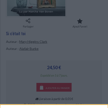
Ecologie - Environnement
Danse
Religions - Spiritualités
Bibliothèque de la Pléiade
Critique et histoire littéraire
CHARGEMENT...
Histoire de France
Biographies historiques
Classiques scolaires
Littérature ancienne et médiévale
Histoire - Généralités
Histoire des pays
Littérature de voyage
Audio - Livres lus
Partager
Ajout Favori
Histoire ancienne
Géographie
Littérature en version originale
Humour
Si c'était toi
Culture scientifique
Auteur :
Mary Higgins Clark
Auteur :
Alafair Burke
24,50 €
Expédié en 5 à 7 jours.
AJOUTER AU PANIER
Livraison à partir de 0,01 €
-5 %
Retrait en magasin avec la carte Mollat