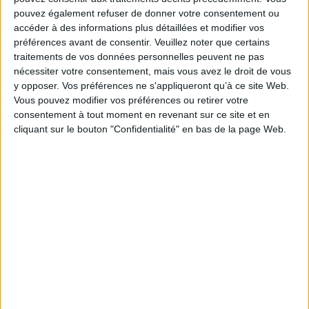
première enquête révèle des failles troublantes, qui mènent à des pistes
pouvez également refuser de donner votre consentement ou
insoupçonnées...
accéder à des informations plus détaillées et modifier vos
préférences avant de consentir.
Veuillez noter que certains
Suspense glaçant, rebondissements en cascade, volte-face stupéfiante :
un dernier coup de maître pour le prodigieux duo formé par Mary
traitements de vos données personnelles peuvent ne pas
Higgins Clark et Alafair Burke.
nécessiter votre consentement, mais vous avez le droit de vous
Fiche Technique
y opposer. Vos préférences ne s'appliqueront qu’à ce site Web.
Vous pouvez modifier vos préférences ou retirer votre
Paru le :
15/01/2025
consentement à tout moment en revenant sur ce site et en
Thématique :
Thriller
Romans lus
cliquant sur le bouton "Confidentialité" en bas de la page Web.
Auteur(s) :
Auteur :
Mary Higgins Clark
Auteur :
Alafair Burke
Éditeur(s) :
Audiolib
Collection(s) :
Policier, thriller
Contributeur(s) :
Traducteur : Amélie Juste-Thomas - Narrateur : Marcha
Van Boven
Série(s) :
Non précisé.
ISBN :
979-10-354-1686-7
EAN13 :
9791035416867