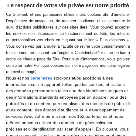
en savoir plus
Le respect de votre vie privée est notre priorité
Résumé
Les jumeaux Ethan et Simon Harrington semblaient parfaits en tout point,
jusqu'à une nuit d'été, celle de la fête de remise des diplômes, où l'un
d'eux tue leurs parents de sang-froid. Dix ans plus tard, ils sont mariés,
pères de famille et ne se voient plus, chacun accusant l'autre de la mort de
leurs parents. Laurie Moran, productrice de l'émission Suspicion, tente
d'en savoir plus. ©Electre 2026
Quatrième de couverture
Si c'était toi
Nous et nos
partenaires
stockons et/ou accédons à des
Deux frères, des vrais jumeaux d'une ressemblance parfaite, et en parfaite
informations sur un appareil, telles que les cookies, et traitons
symbiose. Jusqu'à cette nuit d'été où leurs parents sont retrouvés
des données personnelles telles que des identifiants uniques et
assassinés. On suspecte les jumeaux. Mais comment savoir lequel des
des informations standards envoyées par un appareil pour des
deux est le coupable ?
publicités et du contenu personnalisés, des mesures de publicité
Dix ans ont passé depuis l'enquête, classée faute de preuves. Ethan et
et de contenu, des études d'audience et le développement de
Simon, mariés et pères de famille, ont coupé tout lien entre eux, chacun
services.
Avec votre permission, nos 162 partenaires et nous-
étant persuadé de la culpabilité de l'autre. Un dossier qui tombe à pic pour
mêmes pouvons utiliser des données de géolocalisation
Laurie Moran, la productrice de l'émission
Suspicion,
déstabilisée par son
rival à l'écran, Ryan Nichols.
précises et d’identification par scan d'appareil. En cliquant, vous
pouvez consentir aux traitements décrits précédemment. Vous
À mesure que Laurie et son équipe avancent dans leurs investigations, la