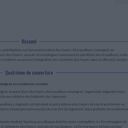
LITTÉRATURE DE VOYAGE
Dictionnaires Français
Histoire moderne
Relations et politiques
internationales
Dictionnaires Bilingues
Récits des voyageurs et des
Histoire contemporaine
explorateurs
Sécurité nationale - Défense
Langues universitaires -
BIOGRAPHIES HISTORIQUES
Dictionnaires et méthodes
ECOLOGIE - ENVIRONNEMENT
Biographies historiques
Méthodes Langues Grand public
Ecologie
Français langues étrangères
HISTOIRE - GÉNÉRALITÉS
Historiographie
Résumé
Etudes historiques
s contributions sur la transformation des foyers de travailleurs immigrés en
Généalogie - Héraldique
és des foyers, avocats et sociologues examinent la spécificité des travailleurs isolé
Franc-maçonnerie
résidents ou encore l'intégration des résidents des foyers dans la ville et la société.
Quatrième de couverture
immigrés en résidences sociales
migrés vivaient dans des foyers de travailleurs immigrés : logements dégradés mais
 la vie solidaire des habitants de s'épanouir.
vailleurs migrants est introduit visant à détruire les foyers et à les transformer en
estinés à toute personne exclue du marché du logement. Sous prétexte de modernis
députée Andrée Taurinya un colloque dont les actes sont publiés ici. En compagnie de
 délégués des foyers, avocats et sociologues, ce livre propose de faire un tour