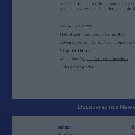
complet de la question. Une annexe annonce les 
souffrent ces travailleurs dans leur nécessité d
Paru le :
17/10/2024
Thématique :
Travail social - Généralités
Auteur(s) :
Auteur :
Collectif pour l'avenir des 
Éditeur(s) :
L'Harmattan
Collection(s) :
Questions contemporaines
Série(s) :
Non précisé.
Découvrez nos Newsl
Contact
H
Librairie Mollat
La