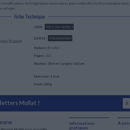
modifications de la législation nécessaires pour mettre fin à la discrimination dont
e se loger.
Fiche Technique
ISBN :
978-2-336-46906-5
EAN13 :
9782336469065
foyers (France)
Reliure :
Broché
Pages :
215
Hauteur: 24.0 cm / Largeur 16.0 cm
Épaisseur: 1.2 cm
Poids: 333 g
etters Mollat !
JE
oraires
Informations
À votr
pratiques
 librairie Mollat vous accueille