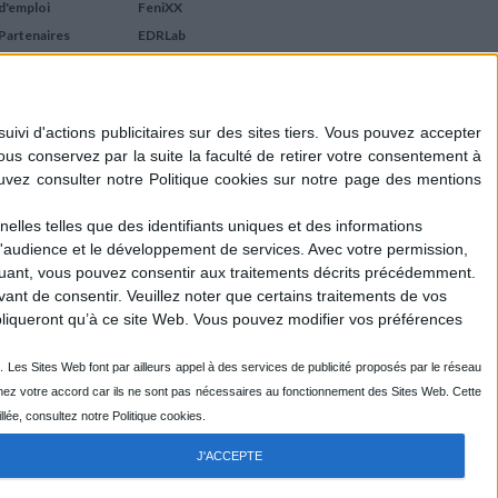
d'emploi
FeniXX
Partenaires
EDRLab
RetroNews
BnF : portail des métiers
du livre
Cercle de la librairie
Les chèques cadeaux
Mollat
elles telles que des identifiants uniques et des informations
d'audience et le développement de services.
Avec votre permission,
iquant, vous pouvez consentir aux traitements décrits précédemment.
ant de consentir.
Veuillez noter que certains traitements de vos
liqueront qu’à ce site Web. Vous pouvez modifier vos préférences
J'ACCEPTE
R
ENOVALP
- DESIGN DU LOGOTYPE : EMMANUEL GUIHO