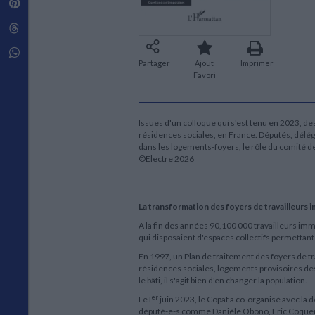
Pinterest
Techniques de construction
SCIENCE FICTION ET FANTASY
Vie familiale
Disciplines paramédicales
Matériaux de l’architecture
Littérature SF et Fantasy
Threads
Ouvrages Généraux
Urbanisme
SOCIOLOGIE
Sociologie générale
Whatsapp
Partager
Ajout
Imprimer
Travail social
Favori
Santé et société
ETHNOLOGIE
Anthropologie
Issues d'un colloque qui s'est tenu en 2023, de
Ethnologie par pays
résidences sociales, en France. Députés, délégu
dans les logements-foyers, le rôle du comité de 
©Electre 2026
La transformation des foyers de travailleurs 
A la fin des années 90,100 000 travailleurs im
qui disposaient d'espaces collectifs permettant à
En 1997, un Plan de traitement des foyers de tra
résidences sociales, logements provisoires d
le bâti, il s'agit bien d'en changer la population.
er
Le I
juin 2023, le Copaf a co-organisé avec la 
député-e-s comme Danièle Obono, Eric Coquerel,