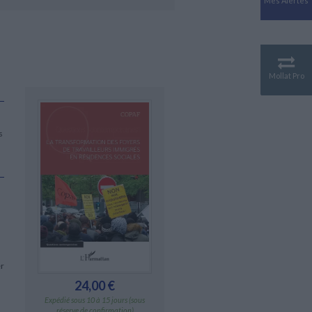
Mes Alertes
Antiquité
Mythologies
GÉOGRAPHIE
Géographie - Démographie -
Territoire
Mollat Pro
CULTURE SCIENTIFIQUE
Essais scientifique
Astronomie
s
er
24,00 €
Expédié sous 10 à 15 jours (sous
réserve de confirmation)