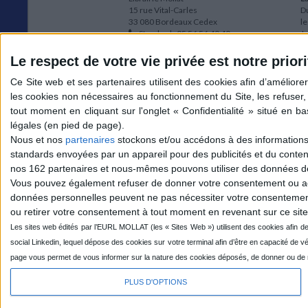
15 rue Vital-Carles
Du
33 080 Bordeaux Cedex
l
Standard :
05 56 56 40 40
Jo
Service client mollat.com :
05 56 56 40
1e
83
* 
Le respect de votre vie privée est notre priori
Contactez-nous
à
Le
du
l
Jo
1
Nous et nos
partenaires
stockons et/ou accédons à des informations s
et
standards envoyées par un appareil pour des publicités et du conte
* 
nos 162 partenaires et nous-mêmes pouvons utiliser des données de g
1
Vous pouvez également refuser de donner votre consentement ou accé
Vo
données personnelles peuvent ne pas nécessiter votre consentement,
ou retirer votre consentement à tout moment en revenant sur ce site 
Mollat sur les réseaux
PLUS D'OPTIONS
© 2026 MOLLAT