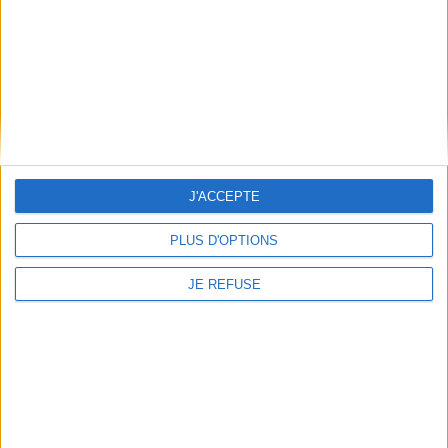
Mentions Légales
Frais de port & Livraison
Conditions Générales de Vente
À votre service
Offres d'emploi
Offres Partenaires
J'ACCEPTE
À découvrir
FeniXX
PLUS D'OPTIONS
EDRLab
RetroNews
JE REFUSE
BnF : portail des métiers du livre
Cercle de la librairie
Les chèques cadeaux Mollat
Contact
Horaires
Librairie Mollat
La librairie Mollat vous accueille
15 rue Vital-Carles
Du lundi au samedi de 10h à 20h et