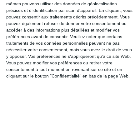
ordonnateur car il doit composer avec une noblesse qui réintègre
mêmes pouvons utiliser des données de géolocalisation
progressivement cet espace de pouvoir, non sans quelques prétentions.
précises et d’identification par scan d'appareil. En cliquant, vous
Les relations entre le souverain et la noblesse sont donc au coeur de cet
pouvez consentir aux traitements décrits précédemment. Vous
ouvrage : qu'il s'agisse du premier entourage du roi lors de son accession
au trône, de la composition des domesticités royales ou de la troupe de
pouvez également refuser de donner votre consentement ou
fidèles qui partagent les plaisirs de la cour. Celle-ci devient un instrument
accéder à des informations plus détaillées et modifier vos
aux mains du souverain qui orchestre son quotidien et impose sa propre
préférences avant de consentir.
Veuillez noter que certains
conception du cérémonial, mais elle est également le lieu où se forment
traitements de vos données personnelles peuvent ne pas
les conflits et où se fomentent parfois des complots qui traduisent les
fragilités de l'édifice monarchique et les contestations dont le pouvoir
nécessiter votre consentement, mais vous avez le droit de vous
bourbonien peut faire l'objet.
y opposer. Vos préférences ne s'appliqueront qu’à ce site Web.
Fiche Technique
Vous pouvez modifier vos préférences ou retirer votre
consentement à tout moment en revenant sur ce site et en
Paru le :
23/01/2025
cliquant sur le bouton "Confidentialité" en bas de la page Web.
Thématique :
Histoire moderne générale
Auteur(s) :
Auteur :
Fanny Giraudier
Éditeur(s) :
Presses universitaires de Rennes
Centre de recherche du château de Versailles
Collection(s) :
Histoire
Aulica
Contributeur(s) :
Préfacier : Nicolas Le Roux
Série(s) :
Non précisé.
ISBN :
978-2-7535-9663-4