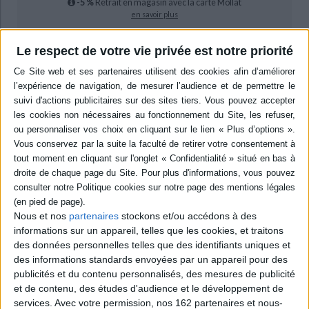
-5 %
Retrait en magasin avec la carte Mollat
en savoir plus
Le respect de votre vie privée est notre priorité
Résumé
Alors que son règne est marqué par les guerres de religion, Henri IV doit
renforcer ses liens avec les nobles dans le cadre particulier d'une cour qui
se recompose après des années de guerre civile. L'auteure étudie leur
intégration dans la société et dans l'entourage royal, ainsi que la façon dont
Henri IV impose son autorité et fait de sa cour un instrument de pouvoir.
©Electre 2026
Quatrième de couverture
Sortir des guerres de Religion
Henri IV, les nobles et la cour
Nous et nos
partenaires
stockons et/ou accédons à des
Le début du règne d'Henri IV est marqué par une politique de pacification
informations sur un appareil, telles que les cookies, et traitons
religieuse qui passe par des conquêtes militaires, des négociations, des
traités de paix et un édit garantissant la liberté de culte dans le royaume,
des données personnelles telles que des identifiants uniques et
dont les ressorts sont déjà bien connus. Dans ce contexte particulier, le
des informations standards envoyées par un appareil pour des
rétablissement de la cour reste un impensé de l'action politique du
publicités et du contenu personnalisés, des mesures de publicité
premier Bourbon. La formation de cette société curiale après des années
et de contenu, des études d'audience et le développement de
de guerres et de contestation de la légitimité d'Henri IV n'est pourtant pas
évidente et mérite une attention particulière. Le roi n'en est pas le seul
services.
Avec votre permission, nos 162 partenaires et nous-