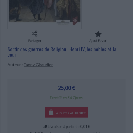
Ecologie - Environnement
Danse
Religions - Spiritualités
Bibliothèque de la Pléiade
Critique et histoire littéraire
Histoire de France
Biographies historiques
Classiques scolaires
Littérature ancienne et médiévale
CHARGEMENT...
Histoire - Généralités
Histoire des pays
Littérature de voyage
Audio - Livres lus
Histoire ancienne
Géographie
Littérature en version originale
Humour
Partager
Ajout Favori
Culture scientifique
Sortir des guerres de Religion : Henri IV, les nobles et la
cour
Auteur :
Fanny Giraudier
25,00 €
Expédié en 5 à 7 jours.
AJOUTER AU PANIER
Livraison à partir de 0,01 €