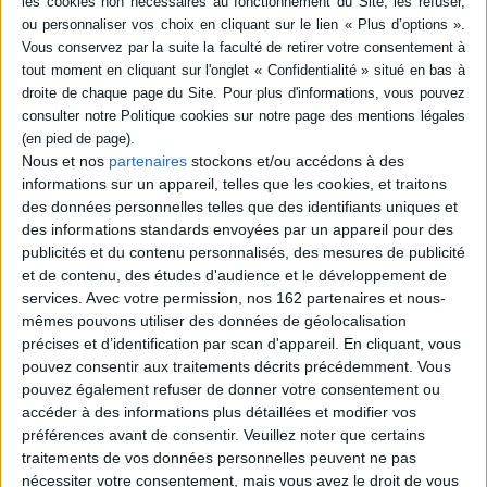
en savoir plus
Résumé
Avant d'aller à son rendez-vous avec Georgette pour un pique-nique,
Lilette ne sait plus du tout ce qu'elle doit apporter. ©Electre 2026
Fiche Technique
Nous et nos
partenaires
stockons et/ou accédons à des
informations sur un appareil, telles que les cookies, et traitons
Paru le :
05/02/2025
des données personnelles telles que des identifiants uniques et
Thématique :
Albums de poche de 3 à 6 ans
des informations standards envoyées par un appareil pour des
Auteur(s) :
Auteur :
Caroline Fontaine-Riquier
publicités et du contenu personnalisés, des mesures de publicité
et de contenu, des études d'audience et le développement de
Éditeur(s) :
Ecole des loisirs
services.
Avec votre permission, nos 162 partenaires et nous-
Collection(s) :
Moucheron : je peux lire !
mêmes pouvons utiliser des données de géolocalisation
Série(s) :
Georgette et Lilette
précises et d’identification par scan d'appareil. En cliquant, vous
pouvez consentir aux traitements décrits précédemment. Vous
ISBN :
978-2-211-34214-8
pouvez également refuser de donner votre consentement ou
accéder à des informations plus détaillées et modifier vos
EAN13 :
9782211342148
préférences avant de consentir.
Veuillez noter que certains
Reliure :
Broché
traitements de vos données personnelles peuvent ne pas
Pages :
48
nécessiter votre consentement, mais vous avez le droit de vous