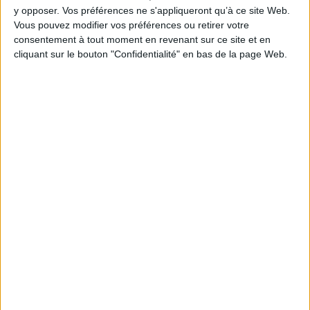
y opposer. Vos préférences ne s'appliqueront qu’à ce site Web.
Hauteur: 19.0 cm / Largeur 13.0 cm
Vous pouvez modifier vos préférences ou retirer votre
consentement à tout moment en revenant sur ce site et en
Épaisseur: 0.5 cm
cliquant sur le bouton "Confidentialité" en bas de la page Web.
Poids: 88 g
Découvrez nos Newsletters Mollat !
JE M'INSCRIS
Informations pratiques
Conditions d'utilisation du site
Qui sommes-nous
Mentions Légales
Frais de port & Livraison
Conditions Générales de Vente
À votre service