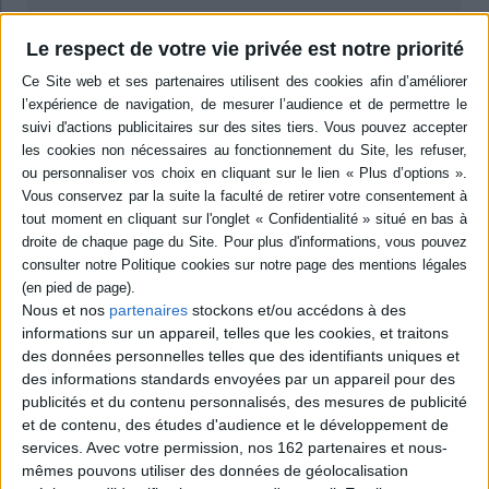
Résumé
Le respect de votre vie privée est notre priorité
Présentation par ordre alphabétique des villages membres de
l'association. Avec, pour chacun, une liste des monuments ouverts au
public, un calendrier des manifestations, les spécialités culinaires et
artisanales, des idées de balades à pied et à vélo, ainsi qu'un choix de
services à proximité et d'adresses pour séjourner et manger. Des QR
codes donnent accès à des informations complémentaires. ©Electre 2026
Quatrième de couverture
Discover the 180 most picturesque villages in France, selected for their
authenticity, beauty, and cultural heritage by the accredited association
Les Plus Beaux Villages de France.
Nous et nos
partenaires
stockons et/ou accédons à des
Embark on an adventure through the rolling vineyards of Alsace and treat
yourself to a
grand cru
in Hunawihr. Delight in the good life in Beaulieu-sur-
informations sur un appareil, telles que les cookies, et traitons
Dordogne, known as the « Limousine Riviera. » Or stroll through novelist
des données personnelles telles que des identifiants uniques et
George Sand's beloved village, Gargilesse-Dampierre, a haven of greenery.
des informations standards envoyées par un appareil pour des
Fully revised and updated, this new edition of the official comprehensive
publicités et du contenu personnalisés, des mesures de publicité
illustrated guide provides you with everything you need to enjoy an
et de contenu, des études d'audience et le développement de
unforgettable trip through the most beautiful villages of France, including :
services.
Avec votre permission, nos 162 partenaires et nous-
Local history
and
heritage
mêmes pouvons utiliser des données de géolocalisation
Sights
,
attractions
and
tours