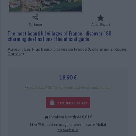
Ecologie - Environnement
Danse
Religions - Spiritualités
Bibliothèque de la Pléiade
Critique et histoire littéraire
Histoire de France
Biographies historiques
CHARGEMENT...
Classiques scolaires
Littérature ancienne et médiévale
Histoire - Généralités
Histoire des pays
Partager
Ajout Favori
Littérature de voyage
Audio - Livres lus
The most beautiful villages of France : discover 180
Histoire ancienne
Géographie
charming destinations : the official guide
Littérature en version originale
Humour
Culture scientifique
Auteur :
Les Plus beaux villages de France (Collonges-la-Rouge,
Corrèze)
18,90 €
Expédié sous 10 à 15 jours (sous réserve de confirmation)
AJOUTER AU PANIER
Livraison à partir de 0,01 €
-5 %
Retrait en magasin avec la carte Mollat
en savoir plus