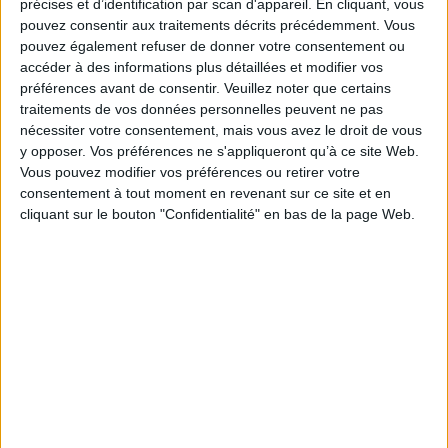
précises et d’identification par scan d'appareil. En cliquant, vous
Accommodation
and
restaurant
recommendations
pouvez consentir aux traitements décrits précédemment. Vous
Events
and
activities
Gastronomic
and
artisanal
specialties
pouvez également refuser de donner votre consentement ou
Practical information
and
QR codes
to additional tourist
accéder à des informations plus détaillées et modifier vos
information
préférences avant de consentir.
Veuillez noter que certains
Fiche Technique
traitements de vos données personnelles peuvent ne pas
nécessiter votre consentement, mais vous avez le droit de vous
Paru le :
26/02/2025
y opposer. Vos préférences ne s'appliqueront qu’à ce site Web.
Thématique :
Guides France
Vous pouvez modifier vos préférences ou retirer votre
Auteur(s) :
Auteur :
Les Plus beaux villages de France (Collonges-la-Rouge,
consentement à tout moment en revenant sur ce site et en
Corrèze)
cliquant sur le bouton "Confidentialité" en bas de la page Web.
Éditeur(s) :
Flammarion
Collection(s) :
Non précisé.
Contributeur(s) :
Préfacier : Stéphane Bern - Préfacier : Alain Di Stefano
Série(s) :
Non précisé.
ISBN :
978-2-08-046255-8
EAN13 :
9782080462558
Reliure :
Broché
Pages :
205