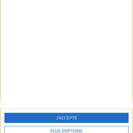
Épaisseur: 0.8 cm
Poids: 103 g
Découvrez nos Newsletters Mollat !
JE M'INSCRIS
Informations pratiques
Conditions d'utilisation du site
Qui sommes-nous
Mentions Légales
Frais de port & Livraison
Conditions Générales de Vente
J'ACCEPTE
À votre service
Offres d'emploi
PLUS D'OPTIONS