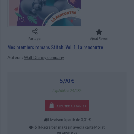
Ecologie - Environnement
Danse
Religions - Spiritualités
Bibliothèque de la Pléiade
Critique et histoire littéraire
Histoire de France
Biographies historiques
Classiques scolaires
Littérature ancienne et médiévale
Histoire - Généralités
Histoire des pays
Littérature de voyage
Audio - Livres lus
CHARGEMENT...
Histoire ancienne
Géographie
Partager
Ajout Favori
Littérature en version originale
Humour
Mes premiers romans Stitch. Vol. 1. La rencontre
Culture scientifique
Auteur :
Walt Disney company
5,90 €
Expédié en 24/48h
AJOUTER AU PANIER
Livraison à partir de 0,01 €
-5 %
Retrait en magasin avec la carte Mollat
en savoir plus