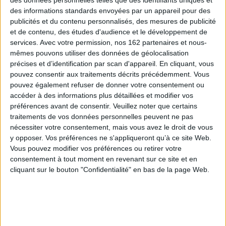
des données personnelles telles que des identifiants uniques et
Bibliothèque rose et verte : 170 ans !
des informations standards envoyées par un appareil pour des
La collection historique de la bibliothèque rose et verte fête ses 170
publicités et du contenu personnalisés, des mesures de publicité
ans ! À cette occasion, venez participer à notre jeu concours en rayon
! Jeu uniquement en magasin, du 4 au 31 juillet 2026 !
et de contenu, des études d'audience et le développement de
services.
Avec votre permission, nos 162 partenaires et nous-
mêmes pouvons utiliser des données de géolocalisation
précises et d’identification par scan d'appareil. En cliquant, vous
pouvez consentir aux traitements décrits précédemment. Vous
pouvez également refuser de donner votre consentement ou
accéder à des informations plus détaillées et modifier vos
préférences avant de consentir.
Veuillez noter que certains
traitements de vos données personnelles peuvent ne pas
nécessiter votre consentement, mais vous avez le droit de vous
y opposer. Vos préférences ne s'appliqueront qu’à ce site Web.
Le cl
Le club des Cinq junior.
L'école des licornes.
Vous pouvez modifier vos préférences ou retirer votre
. BFF
Le 
Vol. 1. Un après-midi
Vol. 1. Sophia et
consentement à tout moment en revenant sur ce site et en
bien tranquille...
Rainbow
cliquant sur le bouton "Confidentialité" en bas de la page Web.
ne
Au
Auteur :
Enid Blyton
Auteur :
Julie Sykes
É
Éditeur :
Hachette
Éditeur :
Hachette
te
Jeunesse
Jeunesse
5,90 €
5,90 €