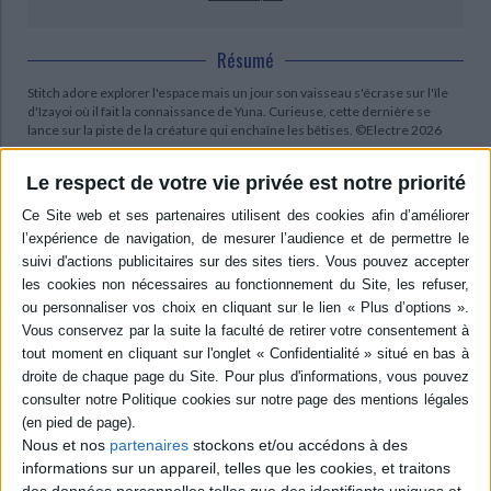
Résumé
Stitch adore explorer l'espace mais un jour son vaisseau s'écrase sur l'île
d'Izayoi où il fait la connaissance de Yuna. Curieuse, cette dernière se
lance sur la piste de la créature qui enchaîne les bêtises. ©Electre 2026
Quatrième de couverture
Le respect de votre vie privée est notre priorité
La rencontre
Stitch adore explorer l'espace ! Mais un jour, son vaisseau s'écrase sur l'île
d'Izayoi, où vit la jeune Yuna. Bientôt. Stitch répand la pagaille sur l'île, sans
le faire exprès ! Yuna se lance à la recherche de cette drôle de créature,
qui fait des bêtises partout où elle va...
Contenus Mollat en relation
Sélections de livres
Nous et nos
partenaires
stockons et/ou accédons à des
informations sur un appareil, telles que les cookies, et traitons
Jeunesse
Jeunesse
Premières lectures