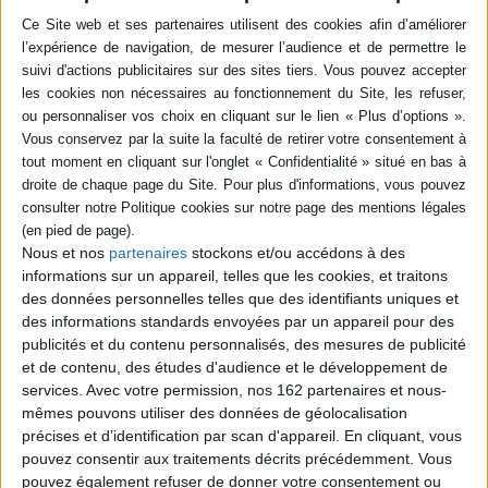
en savoir plus
Résumé
Martine, une femme battue, force Sganarelle, son mari, bûcheron de son
état mais ayant étudié le latin, à devenir médecin, spécialiste de cas
désespérés. Avec un dossier sur l'auteur et sur l'oeuvre pour comprendre
les thèmes majeurs de cette comédie classique et deux groupements de
textes. ©Electre 2026
Quatrième de couverture
Nous et nos
partenaires
stockons et/ou accédons à des
Le Médecin malgré lui
informations sur un appareil, telles que les cookies, et traitons
Pour se venger de son mari Sganarelle, Martine le fait passer pour un
des données personnelles telles que des identifiants uniques et
médecin. Gérante, riche bourgeois, l'engage pour guérir sa fille Lucinde,
des informations standards envoyées par un appareil pour des
devenue muette depuis qu'il veut la marier à Horace plutôt qu'à Léandre,
publicités et du contenu personnalisés, des mesures de publicité
qu'elle aime. Sganarelle doit ruser pour s'en sortir. Savoureuse comédie,
e
Le Médecin malgré lui
est aussi une satire sociale du XVII
siècle.
et de contenu, des études d'audience et le développement de
services.
Avec votre permission, nos 162 partenaires et nous-
Fiche Technique
mêmes pouvons utiliser des données de géolocalisation
Paru le :
23/04/2025
précises et d’identification par scan d'appareil. En cliquant, vous
Thématique :
Livres classiques Collège
pouvez consentir aux traitements décrits précédemment. Vous
pouvez également refuser de donner votre consentement ou
Auteur(s) :
Auteur :
Molière