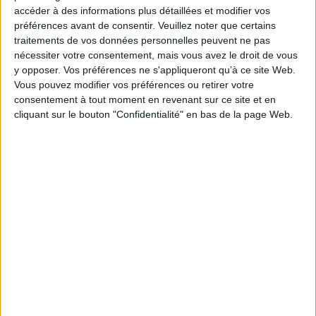
accéder à des informations plus détaillées et modifier vos
Éditeur(s) :
Belin éducation
préférences avant de consentir.
Veuillez noter que certains
Gallimard
traitements de vos données personnelles peuvent ne pas
Collection(s) :
Classicocollège
nécessiter votre consentement, mais vous avez le droit de vous
Contributeur(s) :
Editeur scientifique (ou intellectuel) : Lucile Beillacou -
y opposer. Vos préférences ne s'appliqueront qu’à ce site Web.
Editeur scientifique (ou intellectuel) : Jérôme Charbonneau
Vous pouvez modifier vos préférences ou retirer votre
consentement à tout moment en revenant sur ce site et en
Série(s) :
Non précisé.
cliquant sur le bouton "Confidentialité" en bas de la page Web.
ISBN :
979-10-358-4252-9
EAN13 :
9791035842529
Reliure :
Broché
Pages :
166
Hauteur: 18.0 cm / Largeur 13.0 cm
Épaisseur: 0.8 cm
Poids: 148 g
Découvrez nos Newsletters Mollat !