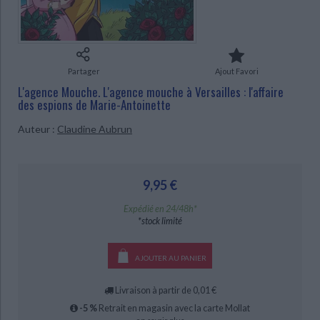
Ecologie - Environnement
Danse
Religions - Spiritualités
Bibliothèque de la Pléiade
Critique et histoire littéraire
Histoire de France
Biographies historiques
CHARGEMENT...
Classiques scolaires
Littérature ancienne et médiévale
Histoire - Généralités
Histoire des pays
Littérature de voyage
Audio - Livres lus
Partager
Ajout Favori
Histoire ancienne
Géographie
L'agence Mouche. L'agence mouche à Versailles : l'affaire
Littérature en version originale
Humour
des espions de Marie-Antoinette
Culture scientifique
Auteur :
Claudine Aubrun
9,95 €
Expédié en 24/48h*
*stock limité
AJOUTER AU PANIER
Livraison à partir de 0,01 €
-5 %
Retrait en magasin avec la carte Mollat