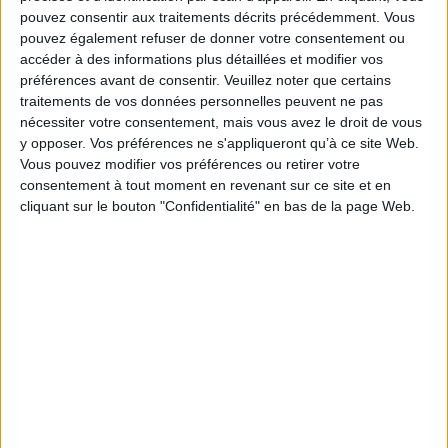
Jeanne-Marie Mouche
pouvez consentir aux traitements décrits précédemment. Vous
Pierre Mouche
pouvez également refuser de donner votre consentement ou
Fiche Technique
accéder à des informations plus détaillées et modifier vos
préférences avant de consentir.
Veuillez noter que certains
Paru le :
05/06/2025
traitements de vos données personnelles peuvent ne pas
Thématique :
Héros et personnages des enfants
nécessiter votre consentement, mais vous avez le droit de vous
y opposer. Vos préférences ne s'appliqueront qu’à ce site Web.
Auteur(s) :
Auteur :
Claudine Aubrun
Vous pouvez modifier vos préférences ou retirer votre
Éditeur(s) :
Syros
consentement à tout moment en revenant sur ce site et en
Lunii
cliquant sur le bouton "Confidentialité" en bas de la page Web.
Château de Versailles
Collection(s) :
Non précisé.
Contributeur(s) :
Illustrateur : Morgane Lafille
Série(s) :
L'agence Mouche
ISBN :
978-2-7485-3863-2
EAN13 :
9782748538632
Reliure :
Broché
Pages :
200
Hauteur: 19.0 cm / Largeur 15.0 cm