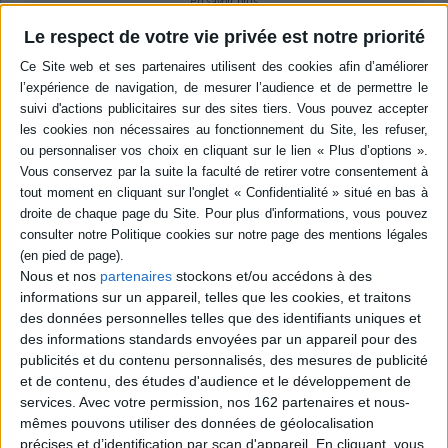
en savoir plus
Le respect de votre vie privée est notre priorité
Résumé
Jean-Marie et Pierre Mouche accueillent dans leur agence madame de
Lamballe, une proche amie de Marie-Antoinette. Cette dernière, ayant
découvert que son journal a été lu, soupçonne l'existence d'espions à
Versailles. Les deux détectives mènent l'enquête, du petit Trianon au
théâtre du château, afin de démasquer sept agents infiltrés et de découvrir
leur mobile. ©Electre 2026
Quatrième de couverture
L'agence mouche à Versailles
Des enquêtes palpitantes au cours de notre histoire
Nous et nos
partenaires
stockons et/ou accédons à des
informations sur un appareil, telles que les cookies, et traitons
Versailles, 1787. La reine Marie-Antoinette se sent épiée. Son journal
intime a même été lu ! On dit qu'une bande de 7 espions opère, mais leur
des données personnelles telles que des identifiants uniques et
identité reste un mystère. Du Petit Trianon au théâtre, en passant par les
des informations standards envoyées par un appareil pour des
jardins, les détectives de l'agence Mouche se mettent en quête d'indices.
publicités et du contenu personnalisés, des mesures de publicité
Et il y a urgence : l'affaire doit être réglée avant la grande fête que la reine
et de contenu, des études d'audience et le développement de
s'apprête à donner !
services.
Avec votre permission, nos 162 partenaires et nous-
Mène l'enquête avec les détectives de l'agence Mouche !
mêmes pouvons utiliser des données de géolocalisation
Les enquêteurs de l'agence Mouche
précises et d’identification par scan d'appareil. En cliquant, vous