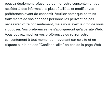
pouvez également refuser de donner votre consentement ou
accéder à des informations plus détaillées et modifier vos
préférences avant de consentir.
Veuillez noter que certains
traitements de vos données personnelles peuvent ne pas
nécessiter votre consentement, mais vous avez le droit de vous
y opposer. Vos préférences ne s'appliqueront qu’à ce site Web.
Vous pouvez modifier vos préférences ou retirer votre
consentement à tout moment en revenant sur ce site et en
cliquant sur le bouton "Confidentialité" en bas de la page Web.
Le goûter du lion
L'affaire de la rue
M
an
Transnonain
Auteur :
Ito Ogawa
mali
Auteur :
Jérôme
A
Éditeur :
Picquier
le
Chantreau
Édit
19,00 €
Éditeur :
La Tribu
22,00 €