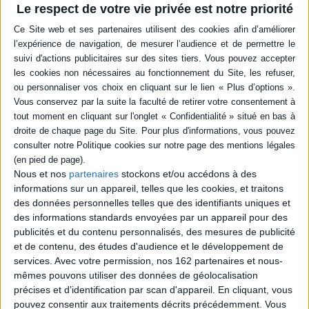
pour le garçon qui ne reverra jamais sa mère et dont le seul réconfort sera
Le respect de votre vie privée est notre priorité
de jouer du violon.
Soixante-dix ans plus tard, la jeune Anita et sa mère montent elles aussi
dans un train, fuyant la violence du Salvador pour trouver un asile aux États-
Unis. Mais à leur arrivée, elles sont séparées et Anita se retrouve seule.
Heureusement, elle est accueillie dans un refuge tenu par Samuel. Un
havre de paix aux douces vibrations d'un violon qui répare les âmes brisées
et chante l'espoir d'une nouvelle vie.
Deux enfants. Deux combats.
Un même espoir.
Contenus Mollat en relation
Nous et nos
partenaires
stockons et/ou accédons à des
informations sur un appareil, telles que les cookies, et traitons
Sélections de livres
des données personnelles telles que des identifiants uniques et
des informations standards envoyées par un appareil pour des
Littérature
été
Conseils de lecture
publicités et du contenu personnalisés, des mesures de publicité
Nos lectures de l'été en littérature
et de contenu, des études d'audience et le développement de
services.
Avec votre permission, nos 162 partenaires et nous-
Qu'emmènerez-vous en vacances ? Un choix de roman grands
formats et poches.
mêmes pouvons utiliser des données de géolocalisation
précises et d’identification par scan d'appareil. En cliquant, vous
pouvez consentir aux traitements décrits précédemment. Vous