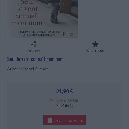
Ecologie - Environnement
Danse
Religions - Spiritualités
Bibliothèque de la Pléiade
Critique et histoire littéraire
Histoire de France
Biographies historiques
Classiques scolaires
Littérature ancienne et médiévale
Histoire - Généralités
Histoire des pays
Littérature de voyage
Audio - Livres lus
Histoire ancienne
Géographie
Littérature en version originale
Humour
Culture scientifique
Partager
Ajout Favori
Seul le vent connaît mon nom
CHARGEMENT...
Auteur :
Isabel Allende
21,90 €
Expédié en 24/48h*
*stock limité
AJOUTER AU PANIER