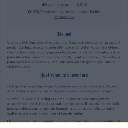
Livraison à partir de 0,01 €
-5 %
Retrait en magasin avec la carte Mollat
en savoir plus
Résumé
Vienne, 1938. Quand le père de Samuel, 5 ans, est sauvagement assassiné
pendant la Nuit de cristal, sa mère l'envoie en Angleterre pour le protéger.
C'est le début d'un long voyage pour le garçon dont le seul réconfort est de
jouer du violon. Soixante-dix ans plus tard, fuyant la violence du Salvador, la
jeune Anita trouve asile aux Etats-Unis, dans un refuge tenu par Samuel.
©Electre 2026
Quatrième de couverture
« Dès que le jeune prodige attaqua les premiers accords, le silence se fit. L'espace
d'une sublime poignée de minutes, la foule s'apaisa, consolée par la musique. »
Vienne, 1938. Samuel a cinq ans lorsque son père est sauvagement
assassiné pendant la Nuit de Cristal. Juste parce qu'il est Juif. Rongée par la
peur et le désespoir, la mère de Samuel n'a qu'une issue : elle doit faire
quitter le pays à son fils pour le protéger de l'enfer.
Effrayé et seul, le petit Samuel monte à bord d'un train qui va le conduire de
l'Autriche occupée jusqu'en Angleterre. C'est le début d'un long voyage