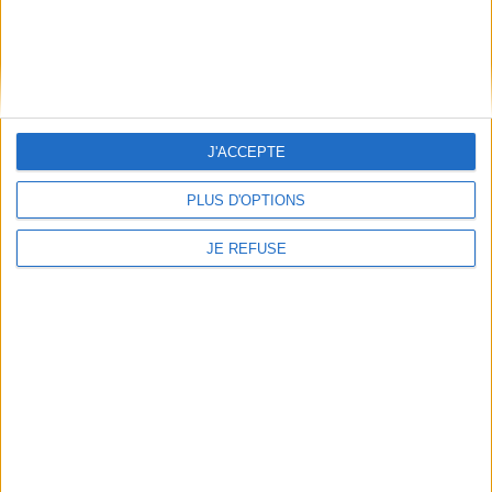
Reliure :
Broché
Pages :
314
Hauteur: 23.0 cm / Largeur 15.0 cm
Épaisseur: 2.7 cm
J'ACCEPTE
Poids: 494 g
PLUS D'OPTIONS
Découvrez nos Newsletters Mollat !
JE REFUSE
JE M'INSCRIS
Informations pratiques
Conditions d'utilisation du site
Qui sommes-nous
Mentions Légales
Frais de port & Livraison