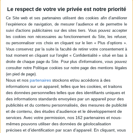
Résumé
Le respect de votre vie privée est notre priorité
Un récit picaresque autour des trolls, des geeks spécialistes de l'art de
l'infiltration, de la falsification, de la désinformation et de l'usurpation
d'identité, pour lesquels le jeu de massacre est un passe-temps, le
cyberharcèlement une passion et la mise à mort algorithmique une
jouissance, entre sites porno-nazis insensés, photomontages
inconcevables et secrets de famille effrayants. ©Electre 2026
Quatrième de couverture
On les appelle les « trolls », en référence à ces créatures malignes de la
mythologie Scandinave qui provoquent la terreur dans les campagnes et
qui, sur Internet, sèment le chaos et la désinformation.
Nous et nos
partenaires
stockons et/ou accédons à des
Mais qui sont-ils vraiment ? Des délinquants 2.0 ? Des nazillons rigolards ?
Des désoeuvrés qui se la jouent super-vilains ? Mais peut-être aussi des
informations sur un appareil, telles que les cookies, et traitons
poètes ratés ? Des premiers de la classe en manque de reconnaissance ?
des données personnelles telles que des identifiants uniques et
Des nihilistes grandes écoles ?
des informations standards envoyées par un appareil pour des
En tous cas, des geeks consommés à l'art de l'infiltration, de la falsification
publicités et du contenu personnalisés, des mesures de publicité
et de l'usurpation d'identité et pour qui le jeu de massacre est un passe-
et de contenu, des études d'audience et le développement de
temps, le cyberharcèlement une passion et la mise à mort algorithmique
services.
Avec votre permission, nos 162 partenaires et nous-
une jouissance.
mêmes pouvons utiliser des données de géolocalisation
Il faut alors les infiltrer à leur tour et découvrir les bas-fonds du net, sites
précises et d’identification par scan d'appareil. En cliquant, vous
porno-nazis insensés, photo-montages inconcevables, secrets de famille