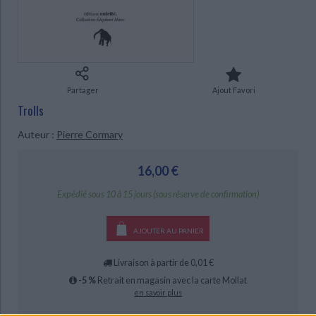
Ecologie - Environnement
Danse
Religions - Spiritualités
Bibliothèque de la Pléiade
Critique et histoire littéraire
CHARGEMENT...
Histoire de France
Biographies historiques
Classiques scolaires
Littérature ancienne et médiévale
Histoire - Généralités
Histoire des pays
Littérature de voyage
Audio - Livres lus
Histoire ancienne
Géographie
Partager
Ajout Favori
Littérature en version originale
Humour
Trolls
Culture scientifique
Auteur :
Pierre Cormary
16,00 €
Expédié sous 10 à 15 jours (sous réserve de confirmation)
AJOUTER AU PANIER
Livraison à partir de 0,01 €
-5 %
Retrait en magasin avec la carte Mollat
en savoir plus