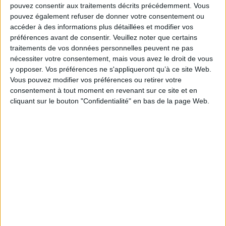
pouvez consentir aux traitements décrits précédemment. Vous
effrayants. C'est une guerre sans merci qui commence contre un ennemi
aussi virtuel que dévastateur et qui n'est pas sans écho avec l'actualité
pouvez également refuser de donner votre consentement ou
récente.
accéder à des informations plus détaillées et modifier vos
préférences avant de consentir.
Veuillez noter que certains
Un récit picaresque sur un mal assurément contemporain.
traitements de vos données personnelles peuvent ne pas
Fiche Technique
nécessiter votre consentement, mais vous avez le droit de vous
Paru le :
26/03/2025
y opposer. Vos préférences ne s'appliqueront qu’à ce site Web.
Vous pouvez modifier vos préférences ou retirer votre
Thématique :
Littérature Française
consentement à tout moment en revenant sur ce site et en
Auteur(s) :
Auteur :
Pierre Cormary
cliquant sur le bouton "Confidentialité" en bas de la page Web.
Éditeur(s) :
Unicité
Collection(s) :
Eléphant blanc
Série(s) :
Non précisé.
ISBN :
978-2-38638-173-7
EAN13 :
9782386381737
Reliure :
Broché
Pages :
182
Hauteur: 21.0 cm / Largeur 15.0 cm