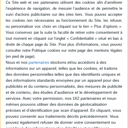
Résumé
Ramos et Leone, policiers corrompus, commanditent un casse à deux
voyous, Cisco et Milan. Mais le premier trahit ses complices et tout
s'emballe. En cavale, il se réfugie dans le Saudade, vieux cinéma d'art et
d'essai d'une station balnéaire tenu par Alma et son mari Rodrigo, où il
cache le sac rempli de billets. A sa sortie, il est arrêté mais les policiers et
Milan veulent récupérer le butin. ©Electre 2026
Quatrième de couverture
L'amour du septième Art les avait réunis quand ils étaient jeunes
cinéastes. L'échec d'un film les a stoppés. Désormais mari et femme, Alma
Nous et nos
partenaires
stockons et/ou accédons à des
et Rio tiennent un cinéma dans une petite station balnéaire, et tentent
informations sur un appareil, telles que les cookies, et traitons
d'oublier leurs rêves de carrière brisés.
des données personnelles telles que des identifiants uniques et
Non loin de là, deux flics véreux et deux voyous notoires se préparent au
des informations standards envoyées par un appareil pour des
braquage d'une banque. Le casse a lieu, mais rien ne se passe comme
publicités et du contenu personnalisés, des mesures de publicité
prévu. Les malfaiteurs en cavale se réfugient dans le cinéma d'Alma et Rio.
et de contenu, des études d'audience et le développement de
Dans l'obscurité de la salle noire, le désir de vengeance des uns et les
services.
Avec votre permission, nos 162 partenaires et nous-
regrets des autres se télescopent dans un cocktail explosif.
mêmes pouvons utiliser des données de géolocalisation
Fiche Technique
précises et d’identification par scan d'appareil. En cliquant, vous
pouvez consentir aux traitements décrits précédemment. Vous
Paru le :
03/09/2025
pouvez également refuser de donner votre consentement ou
Thématique :
Policier BD Adulte