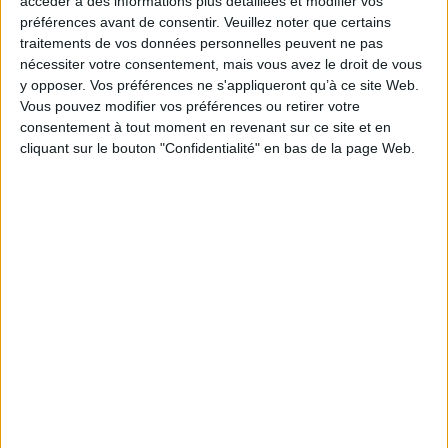
accéder à des informations plus détaillées et modifier vos
Auteur(s) :
Auteur :
Vincent Turhan
préférences avant de consentir.
Veuillez noter que certains
Éditeur(s) :
Sarbacane
traitements de vos données personnelles peuvent ne pas
nécessiter votre consentement, mais vous avez le droit de vous
Collection(s) :
Non précisé.
y opposer. Vos préférences ne s'appliqueront qu’à ce site Web.
Série(s) :
Non précisé.
Vous pouvez modifier vos préférences ou retirer votre
consentement à tout moment en revenant sur ce site et en
ISBN :
979-10-408-0246-4
cliquant sur le bouton "Confidentialité" en bas de la page Web.
EAN13 :
9791040802464
Reliure :
Relié
Pages :
171
Hauteur: 30.0 cm / Largeur 23.0 cm
Épaisseur: 1.9 cm
Poids: 1040 g
Découvrez nos Newsletters Mollat !
JE M'INSCRIS