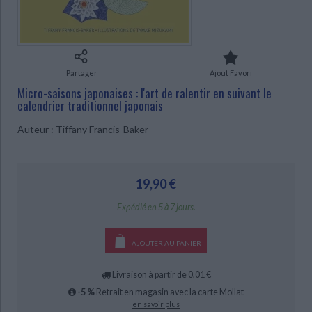
Ecologie - Environnement
Danse
Religions - Spiritualités
Bibliothèque de la Pléiade
Critique et histoire littéraire
Histoire de France
Biographies historiques
Classiques scolaires
Littérature ancienne et médiévale
Histoire - Généralités
Histoire des pays
Littérature de voyage
Audio - Livres lus
Partager
Ajout Favori
Histoire ancienne
Géographie
Micro-saisons japonaises : l'art de ralentir en suivant le
Littérature en version originale
Humour
calendrier traditionnel japonais
Culture scientifique
Auteur :
Tiffany Francis-Baker
CHARGEMENT...
19,90 €
Expédié en 5 à 7 jours.
AJOUTER AU PANIER
Livraison à partir de 0,01 €
-5 %
Retrait en magasin avec la carte Mollat
en savoir plus