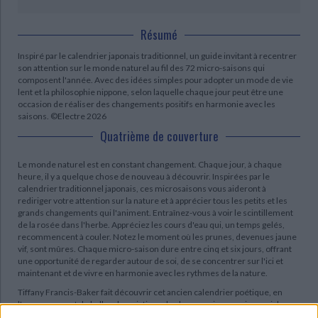
Résumé
Inspiré par le calendrier japonais traditionnel, un guide invitant à recentrer
son attention sur le monde naturel au fil des 72 micro-saisons qui
composent l'année. Avec des idées simples pour adopter un mode de vie
lent et la philosophie nippone, selon laquelle chaque jour peut être une
occasion de réaliser des changements positifs en harmonie avec les
saisons. ©Electre 2026
Quatrième de couverture
Le monde naturel est en constant changement. Chaque jour, à chaque
heure, il y a quelque chose de nouveau à découvrir. Inspirées par le
calendrier traditionnel japonais, ces microsaisons vous aideront à
rediriger votre attention sur la nature et à apprécier tous les petits et les
grands changements qui l'animent. Entraînez-vous à voir le scintillement
de la rosée dans l'herbe. Appréciez les cours d'eau qui, un temps gelés,
recommencent à couler. Notez le moment où les prunes, devenues jaune
vif, sont mûres. Chaque micro-saison dure entre cinq et six jours, offrant
une opportunité de regarder autour de soi, de se concentrer sur l'ici et
maintenant et de vivre en harmonie avec les rythmes de la nature.
Tiffany Francis-Baker fait découvrir cet ancien calendrier poétique, en
l'accompagnant de belles descriptions de chaque saison, mais aussi de
conseils pratiques. Offrant des idées pour ralentir, faire des pauses et