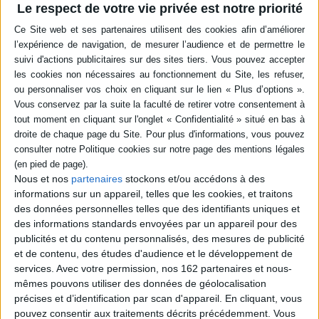
Le respect de votre vie privée est notre priorité
réfléchir, cet ouvrage fait de chaque jour une opportunité pour opérer des
changements positifs en fonction des saisons, et cela tout au long de
l'année.
Contenus Mollat en relation
Dossiers
Nous et nos
partenaires
stockons et/ou accédons à des
informations sur un appareil, telles que les cookies, et traitons
des données personnelles telles que des identifiants uniques et
des informations standards envoyées par un appareil pour des
publicités et du contenu personnalisés, des mesures de publicité
et de contenu, des études d'audience et le développement de
services.
Avec votre permission, nos 162 partenaires et nous-
mêmes pouvons utiliser des données de géolocalisation
précises et d’identification par scan d'appareil. En cliquant, vous
pouvez consentir aux traitements décrits précédemment. Vous