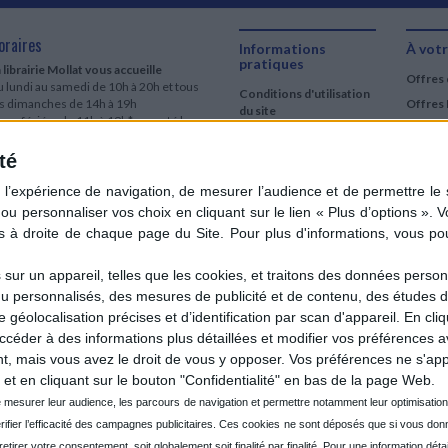
oraires
Informations
À votr
pratiques
 librairie Mollat vous accueille
Offres 
 lundi au samedi de 10h à 20h et tous
Conditions d'utilisation
es dimanches de 14h à 19h
Offres 
du site
urs fériés : de 11h à 19h* excepté le
Qui sommes-nous
r mai, le 25 décembre et le 1er janvier
Si le jour férié est un dimanche, de 14h
té
Mentions Légales
 19h
Frais de port & Livraison
 clic et collecte est ouvert
Conditions Générales
 lundi au samedi de 9h30 à 20h et tous
de Vente
es dimanches de 14h à 19h
ur fériés : tous les jours fériés de 11h à
9h* excepté le 1er mai, le 25 décembre
ur un appareil, telles que les cookies, et traitons des données personn
 le 1er janvier
nu personnalisés, des mesures de publicité et de contenu, des études 
Si le jour férié est un dimanche de 14h à
éolocalisation précises et d’identification par scan d'appareil. En cl
9h
der à des informations plus détaillées et modifier vos préférences av
ir le détail des horaires & accès
 mais vous avez le droit de vous y opposer. Vos préférences ne s'app
et en cliquant sur le bouton "Confidentialité" en bas de la page Web.