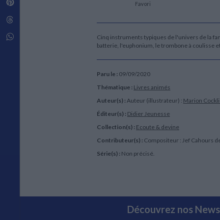
Pinterest
Techniques de construction
Favori
SCIENCE FICTION ET FANTASY
Vie familiale
Disciplines paramédicales
Matériaux de l’architecture
Littérature SF et Fantasy
Threads
Ouvrages Généraux
Urbanisme
SOCIOLOGIE
Sociologie générale
Whatsapp
Cinq instruments typiques de l'univers de la fan
batterie, l'euphonium, le trombone à coulisse 
Travail social
Santé et société
ETHNOLOGIE
Paru le :
09/09/2020
Anthropologie
Thématique :
Livres animés
Ethnologie par pays
Auteur(s) :
Auteur (illustrateur) :
Marion Cockl
Éditeur(s) :
Didier Jeunesse
Collection(s) :
Ecoute & devine
Contributeur(s) :
Compositeur : Jef Cahours de
Série(s) :
Non précisé.
Découvrez nos Newsl