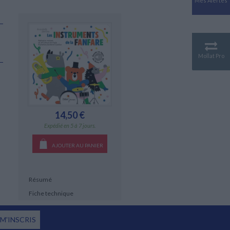
Mes Alertes
Antiquité
Mythologies
GÉOGRAPHIE
Géographie - Démographie -
Territoire
Mollat Pro
CULTURE SCIENTIFIQUE
Essais scientifique
Astronomie
14,50 €
Expédié en 5 à 7 jours.
AJOUTER AU PANIER
Résumé
Fiche technique
 M'INSCRIS