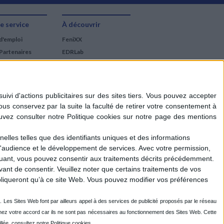
e service
À découvrir
d'emploi
FeniXX
Partenaires
EDRLab
RetroNews
BnF : portail des métiers
du livre
Cercle de la librairie
Les chèques cadeaux
Mollat
elles telles que des identifiants uniques et des informations
d'audience et le développement de services.
Avec votre permission,
iquant, vous pouvez consentir aux traitements décrits précédemment.
ant de consentir.
Veuillez noter que certains traitements de vos
liqueront qu’à ce site Web. Vous pouvez modifier vos préférences