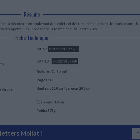
LITTÉRATURE DE VOYAGE
Dictionnaires Français
Histoire moderne
Relations et politiques
internationales
Dictionnaires Bilingues
Récits des voyageurs et des
Histoire contemporaine
Résumé
explorateurs
Sécurité nationale - Défense
Langues universitaires -
BIOGRAPHIES HISTORIQUES
Dictionnaires et méthodes
fare à découvrir en soulevant des volets et décrits en fin d'album : le sousaphone, la
ECOLOGIE - ENVIRONNEMENT
Biographies historiques
Méthodes Langues Grand public
et la trompette. Le CD présente La Matchiche. ©Electre 2026
Ecologie
Français langues étrangères
Fiche Technique
HISTOIRE - GÉNÉRALITÉS
Historiographie
ISBN :
978-2-278-12992-8
Etudes historiques
Généalogie - Héraldique
EAN13 :
9782278129928
Franc-maçonnerie
ico
Reliure :
Cartonné
Pages :
16
Hauteur: 20.0 cm / Largeur 20.0 cm
 Virgile
Épaisseur: 1.4 cm
Poids: 378 g
etters Mollat !
JE