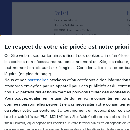
Contact
H
Librairie Mollat
La
15 rue Vital-Carles
Du
33 080 Bordeaux Cedex
l
Standard :
05 56 56 40 40
Jo
Service client mollat.com :
05 56 56 40
1e
83
* 
Le respect de votre vie privée est notre priori
Contactez-nous
à
Le
du
l
Jo
1
Nous et nos
partenaires
stockons et/ou accédons à des informations s
et
standards envoyées par un appareil pour des publicités et du conte
* 
nos 162 partenaires et nous-mêmes pouvons utiliser des données de g
1
Vous pouvez également refuser de donner votre consentement ou accé
Vo
données personnelles peuvent ne pas nécessiter votre consentement,
ou retirer votre consentement à tout moment en revenant sur ce site 
Mollat sur les réseaux