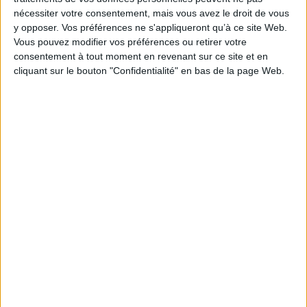
EAN13 :
9791034609369
nécessiter votre consentement, mais vous avez le droit de vous
y opposer. Vos préférences ne s'appliqueront qu’à ce site Web.
Reliure :
Broché
Vous pouvez modifier vos préférences ou retirer votre
Pages :
225
consentement à tout moment en revenant sur ce site et en
cliquant sur le bouton "Confidentialité" en bas de la page Web.
Hauteur: 16.0 cm / Largeur 24.0 cm
Épaisseur: 1.0 cm
Poids: 860 g
Découvrez nos Newsletters Mollat !
JE M'INSCRIS
Informations pratiques
Conditions d'utilisation du site
Qui sommes-nous
Mentions Légales