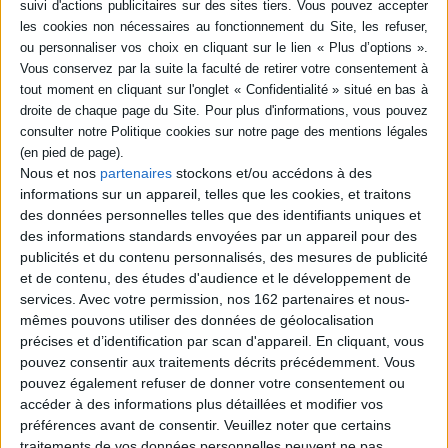
-5 %
Retrait en magasin avec la carte Mollat
en savoir plus
Résumé
La réforme de la tarification Seraphin-PH vise à revoir les modalités
d'allocation des ressources des établissements et des services médico-
sociaux (ESMS). L'auteur propose une méthodologie pour aider les
Nous et nos
partenaires
stockons et/ou accédons à des
professionnels du secteur social et médico-social à rédiger les offres
informations sur un appareil, telles que les cookies, et traitons
d'accompagnement des personnes bénéficiaires. ©Electre 2026
des données personnelles telles que des identifiants uniques et
Fiche Technique
des informations standards envoyées par un appareil pour des
publicités et du contenu personnalisés, des mesures de publicité
Paru le :
11/09/2025
et de contenu, des études d'audience et le développement de
Thématique :
Travail social - Généralités
services.
Avec votre permission, nos 162 partenaires et nous-
Auteur(s) :
Auteur :
Didier Mauger
mêmes pouvons utiliser des données de géolocalisation
Éditeur(s) :
Champ social éditions
précises et d’identification par scan d'appareil. En cliquant, vous
pouvez consentir aux traitements décrits précédemment. Vous
Collection(s) :
Non précisé.
pouvez également refuser de donner votre consentement ou
Série(s) :
Non précisé.
accéder à des informations plus détaillées et modifier vos
préférences avant de consentir.
Veuillez noter que certains
ISBN :
979-10-346-0936-9
traitements de vos données personnelles peuvent ne pas