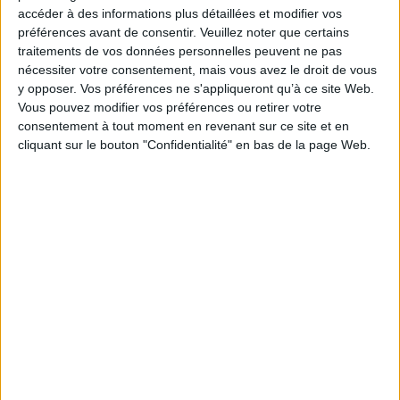
Paru le :
22/08/2025
accéder à des informations plus détaillées et modifier vos
Thématique :
Techniques de jardinage
préférences avant de consentir.
Veuillez noter que certains
traitements de vos données personnelles peuvent ne pas
Auteur(s) :
Auteur :
Pascal Sauvêtre
nécessiter votre consentement, mais vous avez le droit de vous
Éditeur(s) :
Massin
y opposer. Vos préférences ne s'appliqueront qu’à ce site Web.
Collection(s) :
Non précisé.
Vous pouvez modifier vos préférences ou retirer votre
Série(s) :
Non précisé.
consentement à tout moment en revenant sur ce site et en
cliquant sur le bouton "Confidentialité" en bas de la page Web.
ISBN :
978-2-7072-1470-6
EAN13 :
9782707214706
Reliure :
Broché
Pages :
127
Hauteur: 23.0 cm / Largeur 17.0 cm
Épaisseur: 1.1 cm
Poids: 324 g
Découvrez nos Newsletters Mollat !