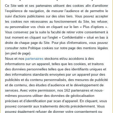
Résumé
Enrichie de nombreuses photographies, une présentation des variétés les
plus courantes d'orchidées, avec des informations botaniques et pratiques
ainsi que des conseils pour leur entretien : exposition, humidité,
température, arrosage, rempotage, multiplications et semis, maladies ou
encore erreurs à éviter. ©Electre 2026
Quatrième de couverture
Guide pratique des orchidées
Nous et nos
partenaires
stockons et/ou accédons à des
Très appréciée pour sa délicatesse, la beauté de ses fleurs ou l'originalité
informations sur un appareil, telles que les cookies, et traitons
de son feuillage, l'orchidée réunit de nombreux adeptes.
des données personnelles telles que des identifiants uniques et
Il existe plus de 30 000 espèces ! Dans ce livre enrichi de nombreuses
des informations standards envoyées par un appareil pour des
illustrations, découvrez son histoire, ses caractéristiques - parfois
publicités et du contenu personnalisés, des mesures de publicité
originales - ainsi que les variétés les plus courantes accompagnées
d'informations botaniques et pratiques. Le guide d'entretien fournit les
et de contenu, des études d'audience et le développement de
indications nécessaires à sa longévité : exposition, humidité, température,
services.
Avec votre permission, nos 162 partenaires et nous-
arrosage, rempotage, multiplications et semis, maladies, erreurs à éviter.
mêmes pouvons utiliser des données de géolocalisation
Un livre indispensable à tous les
orchid'addict !
précises et d’identification par scan d'appareil. En cliquant, vous
Fiche Technique
pouvez consentir aux traitements décrits précédemment. Vous
pouvez également refuser de donner votre consentement ou