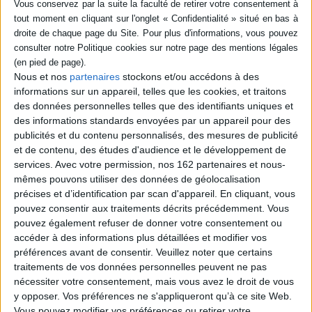
Fiche Technique
Paru le :
16/06/2025
Thématique :
Revues d'Ethnologie et de Sociologie
Travail social -
Généralités
Nous et nos
partenaires
stockons et/ou accédons à des
Auteur(s) :
Non précisé.
informations sur un appareil, telles que les cookies, et traitons
des données personnelles telles que des identifiants uniques et
Éditeur(s) :
Eska
des informations standards envoyées par un appareil pour des
Collection(s) :
Non précisé.
publicités et du contenu personnalisés, des mesures de publicité
Série(s) :
Non précisé.
et de contenu, des études d'audience et le développement de
services.
Avec votre permission, nos 162 partenaires et nous-
ISBN :
978-2-7472-3674-4
mêmes pouvons utiliser des données de géolocalisation
précises et d’identification par scan d'appareil. En cliquant, vous
EAN13 :
9782747236744
pouvez consentir aux traitements décrits précédemment. Vous
Reliure :
Broché
pouvez également refuser de donner votre consentement ou
accéder à des informations plus détaillées et modifier vos
Hauteur: 26.0 cm / Largeur 19.0 cm
préférences avant de consentir.
Veuillez noter que certains
traitements de vos données personnelles peuvent ne pas
Épaisseur: 0.8 cm
nécessiter votre consentement, mais vous avez le droit de vous
Poids: 334 g
y opposer. Vos préférences ne s'appliqueront qu’à ce site Web.
Vous pouvez modifier vos préférences ou retirer votre