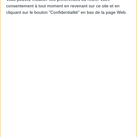
consentement à tout moment en revenant sur ce site et en
Découvrez nos Newsletters Mollat !
cliquant sur le bouton "Confidentialité" en bas de la page Web.
JE M'INSCRIS
Informations pratiques
Conditions d'utilisation du site
Qui sommes-nous
Mentions Légales
Frais de port & Livraison
Conditions Générales de Vente
À votre service
Offres d'emploi
Offres Partenaires
À découvrir
FeniXX