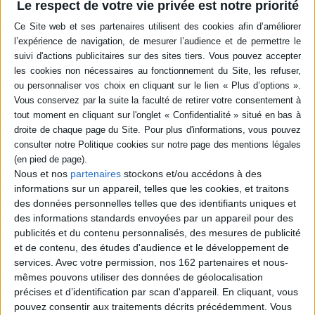
Le respect de votre vie privée est notre priorité
en savoir plus
Résumé
Une analyse des bénéfices et des risques du numérique éducatif d'un
point de vue politique, économique et sociologique. L'auteur propose
ensuite des solutions créatives. ©Electre 2026
Quatrième de couverture
« Le numérique éducatif, ça ne marche pas ! »
C'est ainsi qu'est né cet ouvrage, lors d'une conférence titrée : « Le
Nous et nos
partenaires
stockons et/ou accédons à des
développement de l'école numérique est-il compatible avec l'impératif de
transition écologique ? » au salon Educ@Tech 2023. Du point de vue d'un
informations sur un appareil, telles que les cookies, et traitons
professionnel des EdTech, enseignant-chercheur et utilisateur de ces
des données personnelles telles que des identifiants uniques et
techniques, quelle est la réalité du numérique éducatif ?
des informations standards envoyées par un appareil pour des
Le texte propose d'analyser la balance bénéfices-risques, en s'appuyant
publicités et du contenu personnalisés, des mesures de publicité
sur l'état de l'art d'un terrain de recherche particulièrement
et de contenu, des études d'audience et le développement de
interdisciplinaire. Il tente d'apporter des éléments de compréhension
services.
Avec votre permission, nos 162 partenaires et nous-
politiques, économiques et sociologiques à la numérisation forcée que
mêmes pouvons utiliser des données de géolocalisation
nous subissons toutes et tous, enseignants et enseignantes, élèves et
parents. Puis l'auteur propose des solutions créatives, applicables ici et
précises et d’identification par scan d'appareil. En cliquant, vous
maintenant dans l'esprit des hackers, et des axes de plaidoyer à travailler
pouvez consentir aux traitements décrits précédemment. Vous
sur un temps plus long.