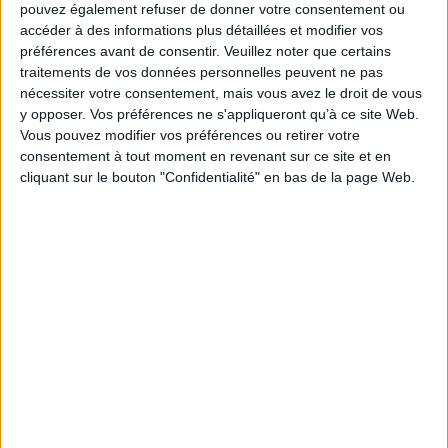
pouvez également refuser de donner votre consentement ou
Fiche Technique
accéder à des informations plus détaillées et modifier vos
préférences avant de consentir.
Veuillez noter que certains
Paru le :
21/11/2025
traitements de vos données personnelles peuvent ne pas
Thématique :
Système éducatif
nécessiter votre consentement, mais vous avez le droit de vous
Auteur(s) :
Auteur :
Arnaud Levy
y opposer. Vos préférences ne s'appliqueront qu’à ce site Web.
Vous pouvez modifier vos préférences ou retirer votre
Éditeur(s) :
le Bord de l'eau
consentement à tout moment en revenant sur ce site et en
Collection(s) :
Technocritique
cliquant sur le bouton "Confidentialité" en bas de la page Web.
Série(s) :
Non précisé.
ISBN :
978-2-38519-202-0
EAN13 :
9782385192020
Reliure :
Broché
Pages :
234
Hauteur: 20.0 cm / Largeur 13.0 cm
Épaisseur: 1.3 cm
Poids: 264 g