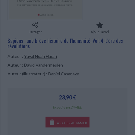
Ecologie - Environnement
Danse
Religions - Spiritualités
Bibliothèque de la Pléiade
Critique et histoire littéraire
Histoire de France
Biographies historiques
Classiques scolaires
Littérature ancienne et médiévale
Histoire - Généralités
Histoire des pays
Littérature de voyage
Audio - Livres lus
Partager
Ajout Favori
Histoire ancienne
Géographie
Sapiens : une brève histoire de l'humanité. Vol. 4. L'ère des
Littérature en version originale
Humour
révolutions
Culture scientifique
Auteur :
Yuval Noah Harari
Auteur :
David Vandermeulen
Auteur (illustrateur) :
Daniel Casanave
CHARGEMENT...
23,90 €
Expédié en 24/48h
AJOUTER AU PANIER