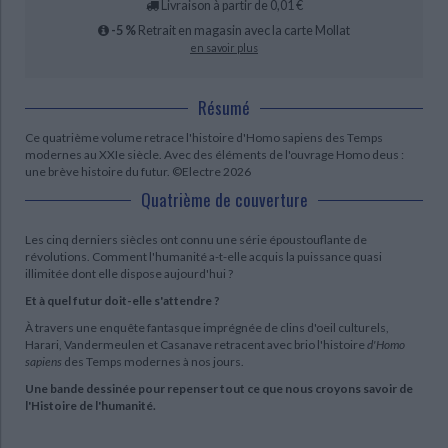
Livraison à partir de 0,01 €
-5 %
Retrait en magasin avec la carte Mollat
en savoir plus
Résumé
Ce quatrième volume retrace l'histoire d'Homo sapiens des Temps
modernes au XXIe siècle. Avec des éléments de l'ouvrage Homo deus :
une brève histoire du futur. ©Electre 2026
Quatrième de couverture
Les cinq derniers siècles ont connu une série époustouflante de
révolutions. Comment l'humanité a-t-elle acquis la puissance quasi
illimitée dont elle dispose aujourd'hui ?
Et à quel futur doit-elle s'attendre ?
À travers une enquête fantasque imprégnée de clins d'oeil culturels,
Harari, Vandermeulen et Casanave retracent avec brio l'histoire
d'Homo
sapiens
des Temps modernes à nos jours.
Une bande dessinée pour repenser tout ce que nous croyons savoir de
l'Histoire de l'humanité.