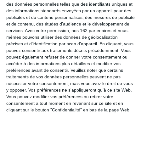
Auteur :
Laurent Hopman
rouge : une enquête
Aute
des données personnelles telles que des identifiants uniques et
ypte
en bord de Médoc
Éditeur :
Deman
des informations standards envoyées par un appareil pour des
Édi
tions
Auteur :
René Pétillon
25,90 €
publicités et du contenu personnalisés, des mesures de publicité
Éditeur :
Dargaud
et de contenu, des études d'audience et le développement de
17,50 €
services.
Avec votre permission, nos 162 partenaires et nous-
mêmes pouvons utiliser des données de géolocalisation
précises et d’identification par scan d'appareil. En cliquant, vous
pouvez consentir aux traitements décrits précédemment. Vous
pouvez également refuser de donner votre consentement ou
accéder à des informations plus détaillées et modifier vos
préférences avant de consentir.
Veuillez noter que certains
traitements de vos données personnelles peuvent ne pas
Dossiers
nécessiter votre consentement, mais vous avez le droit de vous
y opposer. Vos préférences ne s'appliqueront qu’à ce site Web.
Vous pouvez modifier vos préférences ou retirer votre
consentement à tout moment en revenant sur ce site et en
cliquant sur le bouton "Confidentialité" en bas de la page Web.