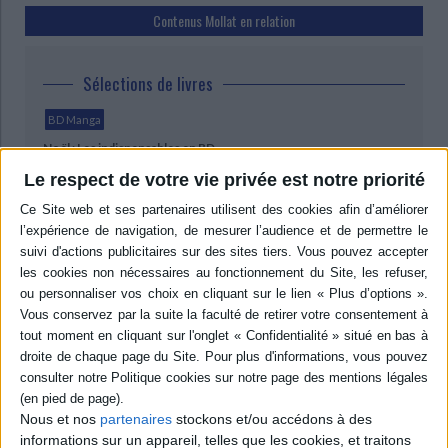
Contenus Mollat en relation
Sélections de livres
BD Manga
Noël : Les indispensables en BD
Des bandes dessinées devenues références, des séries cultes et
Le respect de votre vie privée est notre priorité
des chefs-d’œuvre graphiques : nos indispensables BD feront le
bonheur de tous les amateurs du neuvième art.
Les guerres de Lucas.
Nous et nos
partenaires
stockons et/ou accédons à des
Les aventures de Jack
 En
Vol. 2
Palmer. Palmer dans le
informations sur un appareil, telles que les cookies, et traitons