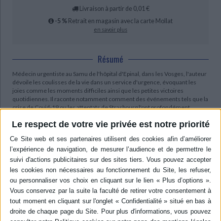
Livraison à partir de 0,01 €
-5 %
Retrait en magasin avec la carte Mollat
en savoir plus
Résumé
Médecin urgentiste au Samu de l'hôpital d'Epinal, dans les Vosges, l'auteur
dévoile les coulisses de la vie dans un service d'urgence, évoquant les
joies comme les moments difficiles ainsi que les petites victoires
quotidiennes. Il raconte notamment comment des événements tels que la
crise de Covid-19 ou les attentats de Strasbourg l'ont profondément
marqué. ©Electre 2026
Le respect de votre vie privée est notre priorité
Quatrième de couverture
Profession urgentiste
Une immersion captivante au coeur des urgences
Comment se fait le tri des patients ? Que signifie « pronostic vital engagé » ?
L'auteur raconte les coulisses de la vie aux urgences et les différentes
facettes de son métier. Il revient sur le Covid, les attentats de Strasbourg et
la façon dont ces événements l'ont bouleversé en tant qu'homme et
médecin.