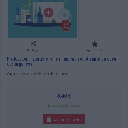
Ecologie - Environnement
Danse
Religions - Spiritualités
Bibliothèque de la Pléiade
Critique et histoire littéraire
Histoire de France
Biographies historiques
Classiques scolaires
Littérature ancienne et médiévale
Histoire - Généralités
Histoire des pays
Littérature de voyage
Audio - Livres lus
Histoire ancienne
Géographie
Littérature en version originale
Humour
CHARGEMENT...
Culture scientifique
Partager
Ajout Favori
Profession urgentiste : une immersion captivante au coeur
des urgences
Auteur :
François-Xavier Moronval
8,40 €
Expédié en 5 à 7 jours.
AJOUTER AU PANIER