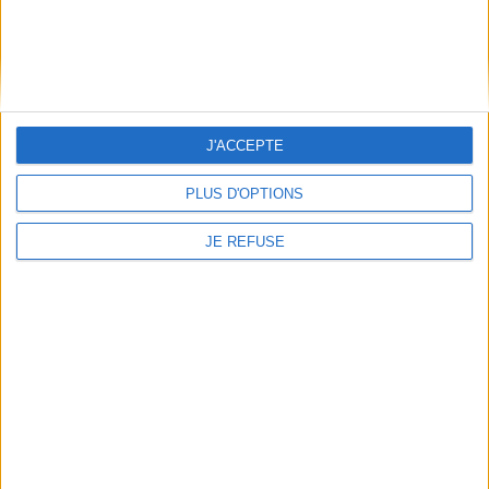
JE M'INSCRIS
Informations pratiques
Conditions d'utilisation du site
Qui sommes-nous
J'ACCEPTE
Mentions Légales
Frais de port & Livraison
PLUS D'OPTIONS
Conditions Générales de Vente
JE REFUSE
À votre service
Offres d'emploi
Offres Partenaires
À découvrir
FeniXX
EDRLab
RetroNews
BnF : portail des métiers du livre