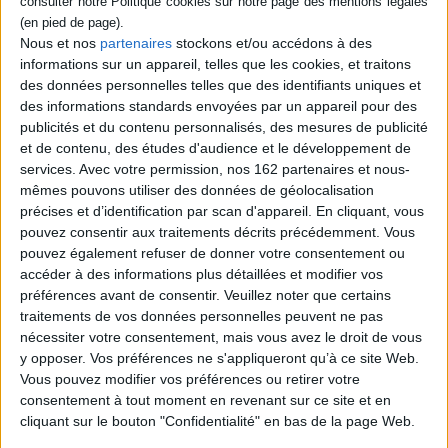
Un livre
inspirant
, qui vise à réconcilier les patients et futurs
patients que nous sommes et les soignants, voire à faire naître des
vocations.
Nous et nos
partenaires
stockons et/ou accédons à des
Un témoignage
passionné
et
enthousiaste
.
informations sur un appareil, telles que les cookies, et traitons
Des
réponses
aussi bien psychologiques que pratiques à des
des données personnelles telles que des identifiants uniques et
questions qui nous concernent tous.
des informations standards envoyées par un appareil pour des
publicités et du contenu personnalisés, des mesures de publicité
et de contenu, des études d'audience et le développement de
Contenus Mollat en relation
services.
Avec votre permission, nos 162 partenaires et nous-
mêmes pouvons utiliser des données de géolocalisation
Sélections de livres
précises et d’identification par scan d'appareil. En cliquant, vous
pouvez consentir aux traitements décrits précédemment. Vous
Sciences - Savoirs
Médecine
Histoire
Médecine
pouvez également refuser de donner votre consentement ou
accéder à des informations plus détaillées et modifier vos
NOTRE SÉLECTION EN HISTOIRE DE LA MÉDECINE
préférences avant de consentir.
Veuillez noter que certains
Découvrez la sélection de vos libraires.
traitements de vos données personnelles peuvent ne pas
nécessiter votre consentement, mais vous avez le droit de vous
y opposer. Vos préférences ne s'appliqueront qu’à ce site Web.
Vous pouvez modifier vos préférences ou retirer votre
consentement à tout moment en revenant sur ce site et en
cliquant sur le bouton "Confidentialité" en bas de la page Web.