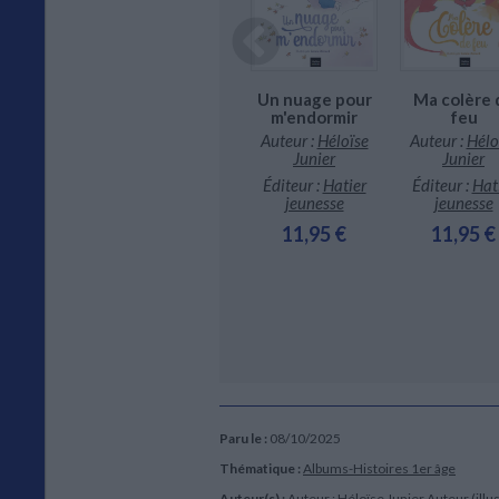
Un nuage pour
Ma colère 
m'endormir
feu
Mon anxiété à
 & Cléo.
apaiser
Auteur :
Héloïse
Auteur :
Hélo
chez-vous
Junier
Junier
Auteur :
Héloïse
parents !
Junier
r :
Héloïse
Éditeur :
Hatier
Éditeur :
Hat
Junier
jeunesse
jeunesse
Éditeur :
Hatier
jeunesse
ur :
Hatier
11,95 €
11,95 €
eunesse
11,95 €
1,95 €
Paru le :
08/10/2025
Thématique :
Albums-Histoires 1er âge
Auteur(s) :
Auteur :
Héloïse Junier
Auteur (illu