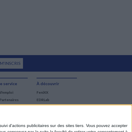
 M'INSCRIS
e service
À découvrir
d'emploi
FeniXX
Partenaires
EDRLab
RetroNews
BnF : portail des métiers
du livre
Cercle de la librairie