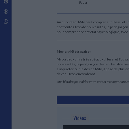
Pinterest
Techniques de construction
Favori
SCIENCE FICTION ET FANTASY
Vie familiale
Disciplines paramédicales
Matériaux de l’architecture
Littérature SF et Fantasy
Threads
Ouvrages Généraux
Urbanisme
SOCIOLOGIE
Sociologie générale
Whatsapp
Au quotidien, Milo peut compter sur Hessi et Tou
confronté à trop de nouveautés, le petit garçon
Travail social
pour comprendre cet état psychologique, avec 
Santé et société
ETHNOLOGIE
Anthropologie
Mon anxiété à apaiser
Ethnologie par pays
Milo a deux amis très spéciaux : Hessi et Touva, 
nouveautés, le petit garçon devient terriblement
s'inquiéter. Sur le dos de Milo, il pèse de plu
devenu trop encombrant.
Une histoire pour aider votre enfant à comprendre ce 
Vidéos