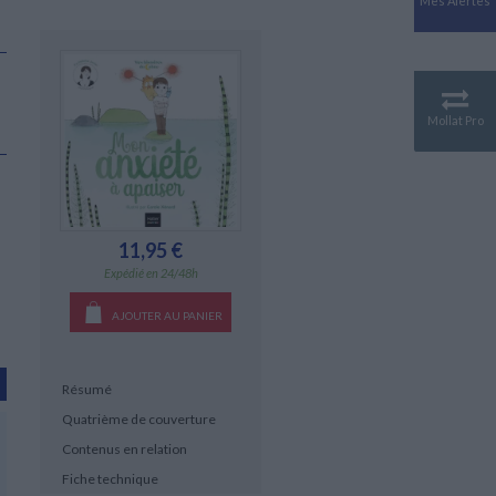
Mes Alertes
Antiquité
Mythologies
GÉOGRAPHIE
Géographie - Démographie -
Territoire
Mollat Pro
CULTURE SCIENTIFIQUE
Essais scientifique
Astronomie
11,95 €
Expédié en 24/48h
AJOUTER AU PANIER
Résumé
Quatrième de couverture
Contenus en relation
Fiche technique