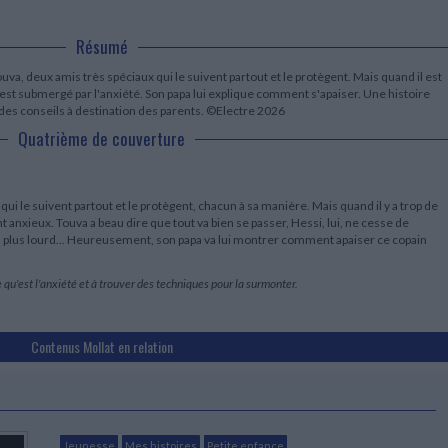
LITTÉRATURE DE VOYAGE
Dictionnaires Français
Histoire moderne
Relations et politiques
internationales
Dictionnaires Bilingues
Récits des voyageurs et des
Histoire contemporaine
Résumé
explorateurs
Sécurité nationale - Défense
Langues universitaires -
BIOGRAPHIES HISTORIQUES
Dictionnaires et méthodes
va, deux amis très spéciaux qui le suivent partout et le protègent. Mais quand il est
ECOLOGIE - ENVIRONNEMENT
Biographies historiques
Méthodes Langues Grand public
 est submergé par l'anxiété. Son papa lui explique comment s'apaiser. Une histoire
Ecologie
Français langues étrangères
des conseils à destination des parents. ©Electre 2026
HISTOIRE - GÉNÉRALITÉS
Quatrième de couverture
Historiographie
Etudes historiques
Généalogie - Héraldique
Franc-maçonnerie
qui le suivent partout et le protègent, chacun à sa manière. Mais quand il y a trop de
 anxieux. Touva a beau dire que tout va bien se passer, Hessi, lui, ne cesse de
s en plus lourd... Heureusement, son papa va lui montrer comment apaiser ce copain
qu'est l'anxiété et à trouver des techniques pour la surmonter.
Contenus Mollat en relation
Jeunesse
Mes histoires
Petite enfance