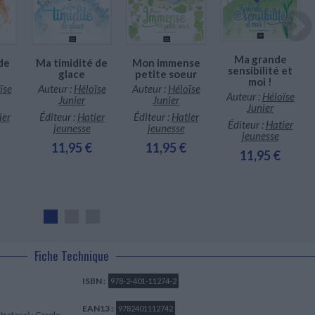
Ma grande
de
Ma timidité de
Mon immense
sensibilité et
glace
petite soeur
moi !
ïse
Auteur :
Héloïse
Auteur :
Héloïse
Auteur :
Héloïse
Junier
Junier
Junier
ier
Éditeur :
Hatier
Éditeur :
Hatier
Éditeur :
Hatier
jeunesse
jeunesse
jeunesse
11,95 €
11,95 €
11,95 €
Fiche Technique
ISBN :
978-2-401-11274-2
EAN13 :
9782401112742
strateur) :
Carole