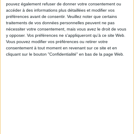
Fiche Technique
pouvez également refuser de donner votre consentement ou
accéder à des informations plus détaillées et modifier vos
Paru le :
03/12/2025
préférences avant de consentir.
Veuillez noter que certains
Thématique :
Shônen
traitements de vos données personnelles peuvent ne pas
Auteur(s) :
Auteur :
Naoki Yamakawa
Auteur (illustrateur) :
Akinari Nao
nécessiter votre consentement, mais vous avez le droit de vous
y opposer. Vos préférences ne s'appliqueront qu’à ce site Web.
Éditeur(s) :
Pika
Vous pouvez modifier vos préférences ou retirer votre
Collection(s) :
Pika shônen
consentement à tout moment en revenant sur ce site et en
Contributeur(s) :
Traducteur : Anne-Sophie Thévenon
cliquant sur le bouton "Confidentialité" en bas de la page Web.
Série(s) :
I'm standing on a million lives
ISBN :
979-10-433-0434-7
EAN13 :
9791043304347
Reliure :
Broché sous jaquette
Pages :
192
Hauteur: 18.0 cm / Largeur 13.0 cm
Épaisseur: 1.5 cm
Poids: 164 g