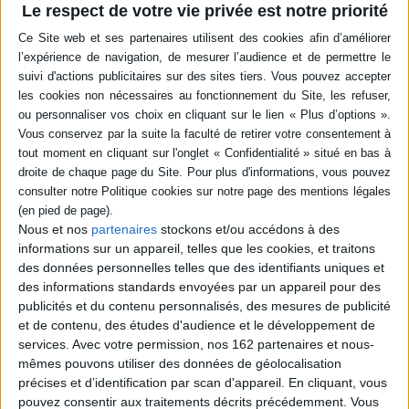
Livraison à partir de 0,01 €
Le respect de votre vie privée est notre priorité
-5 %
Retrait en magasin avec la carte Mollat
en savoir plus
Résumé
La brigade Maheli, supposée aider la phalange Galey contre les cawls,
prépare en réalité l’invasion d’Atoswy. Pour éviter la guerre, Yotsuya s’allie
à un assassin infiltré, mais leur plan échoue. Iu et ses compagnons, sans
renforts, prennent d’assaut le sanctuaire des cawls en gagnant leur
confiance et y découvrent une météorite surpuissante convoitée par de
redoutables ennemis. ©Electre 2026
Quatrième de couverture
Nous et nos
partenaires
stockons et/ou accédons à des
informations sur un appareil, telles que les cookies, et traitons
Peut-on sauver des millions de vies en mode solo ?
des données personnelles telles que des identifiants uniques et
La brigade Maheli, censée aider la phalange Galey à réprimer les cawls,
des informations standards envoyées par un appareil pour des
compte en réalité envahir un pays ennemi, Atoswy ! Afin d'éviter une
publicités et du contenu personnalisés, des mesures de publicité
guerre, Yotsuya décide de prêter main-forte à un assassin infiltré chargé
et de contenu, des études d'audience et le développement de
d'éliminer Maheli, mais la situation dérape et leur plan tombe à l'eau.
services.
Avec votre permission, nos 162 partenaires et nous-
Pendant ce temps, Iu et les autres réalisent que les renforts n'arriveront
mêmes pouvons utiliser des données de géolocalisation
pas. Au pied du mur, ils décident de prendre d'assaut le sanctuaire des
cawls en gagnant tout d'abord leur confiance. Mais ils découvrent là-bas
précises et d’identification par scan d'appareil. En cliquant, vous
une météorite surpuissante convoitée par de redoutables ennemis...
pouvez consentir aux traitements décrits précédemment. Vous