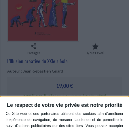
Ecologie - Environnement
Danse
Religions - Spiritualités
Bibliothèque de la Pléiade
Critique et histoire littéraire
Histoire de France
Biographies historiques
Classiques scolaires
Littérature ancienne et médiévale
Histoire - Généralités
Histoire des pays
Littérature de voyage
Audio - Livres lus
Histoire ancienne
Géographie
Littérature en version originale
Humour
Culture scientifique
Partager
Ajout Favori
L'Illusion créative du XXIe siècle
Auteur :
Jean-Sébastien Girard
19,00 €
Expédié sous 10 à 15 jours (sous réserve de confirmation)
Le respect de votre vie privée est notre priorité
AJOUTER AU PANIER
Livraison à partir de 0,01 €